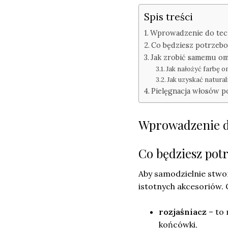
Spis treści
Wprowadzenie do tec
Co będziesz potrzeb
Jak zrobić samemu o
Jak nałożyć farbę 
Jak uzyskać natura
Pielęgnacja włosów p
Wprowadzenie d
Co będziesz pot
Aby samodzielnie stwo
istotnych akcesoriów. 
rozjaśniacz
– to 
końcówki,