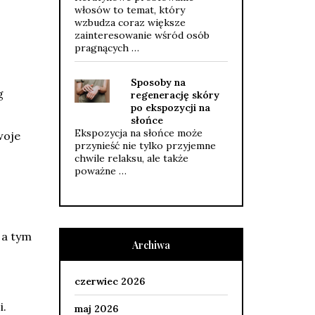
włosów to temat, który
wzbudza coraz większe
zainteresowanie wśród osób
pragnących …
Sposoby na
g
regenerację skóry
po ekspozycji na
słońce
Ekspozycja na słońce może
woje
przynieść nie tylko przyjemne
chwile relaksu, ale także
poważne …
a tym
Archiwa
czerwiec 2026
i.
maj 2026