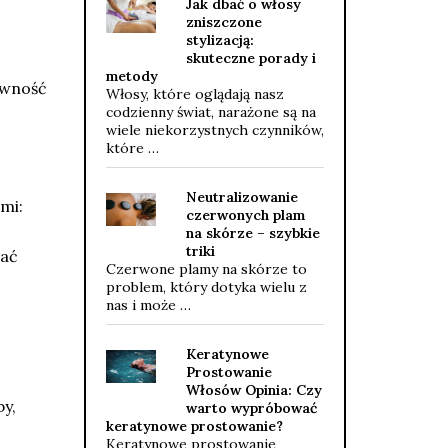
Jak dbać o włosy
zniszczone
stylizacją:
skuteczne porady i
metody
ywność
Włosy, które oglądają nasz
codzienny świat, narażone są na
wiele niekorzystnych czynników,
które …
Neutralizowanie
mi:
czerwonych plam
na skórze – szybkie
triki
wać
Czerwone plamy na skórze to
,
problem, który dotyka wielu z
nas i może …
Keratynowe
Prostowanie
Włosów Opinia: Czy
by,
warto wypróbować
keratynowe prostowanie?
Keratynowe prostowanie