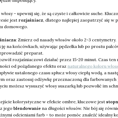
ędzie imponujący.
włosy – upewnij się, że są czyste i całkowicie suche. Kluc
esie jest
rozjaśniacz
, dlatego najlepiej zaopatrzyć się w 
tku domowego.
aśniacza
: Zmierz od nasady włosów około 2-3 centymetry.
cję na końcówkach, używając pędzelka lub po prostu palcó
zprowadzić preparat.
Pozwól rozjaśniaczowi działać przez 15-20 minut. Czas ten
żności od pożądanego efektu oraz
naturalnego koloru wło
 upływie ustalonego czasu spłucz włosy ciepłą wodą, a nast
m oraz zastosuj odżywkę przeznaczoną dla farbowanych
yciu możesz wysuszyć włosy suszarką lub pozwolić im sch
ejście kolorystyczne w efekcie ombre, kluczowe jest
stop
z jego
blendowanie
na długości włosów. Nie bój się równi
nymi odcieniami farb – to może pomóc znaleźć idealny ko