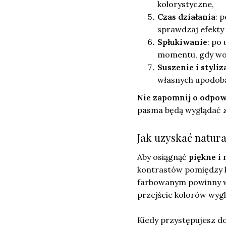
kolorystyczne,
Czas działania
: 
sprawdzaj efekty 
Spłukiwanie
: po
momentu, gdy wod
Suszenie i styliz
własnych upodob
Nie zapomnij o odpowi
pasma będą wyglądać z
Jak uzyskać natur
Aby osiągnąć
piękne i
kontrastów pomiędzy 
farbowanym powinny w
przejście kolorów wygl
Kiedy przystępujesz do