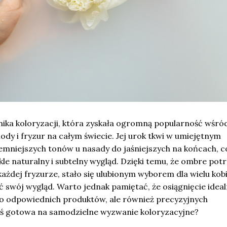
nika koloryzacji, która zyskała ogromną popularność wśró
dy i fryzur na całym świecie. Jej urok tkwi w umiejętnym
iemniejszych tonów u nasady do jaśniejszych na końcach, c
e naturalny i subtelny wygląd. Dzięki temu, że ombre potr
każdej fryzurze, stało się ulubionym wyborem dla wielu kobi
 swój wygląd. Warto jednak pamiętać, że osiągnięcie idea
ko odpowiednich produktów, ale również precyzyjnych
teś gotowa na samodzielne wyzwanie koloryzacyjne?