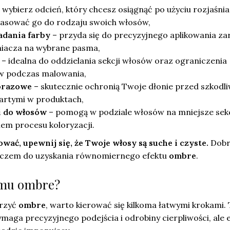
 wybierz odcień, który chcesz osiągnąć po użyciu rozjaśnia
pasować go do rodzaju swoich włosów,
adania farby
– przyda się do precyzyjnego aplikowania z
aśniacza na wybrane pasma,
– idealna do oddzielania sekcji włosów oraz ograniczenia
w podczas malowania,
orazowe
– skutecznie ochronią Twoje dłonie przed szkodl
artymi w produktach,
i do włosów
– pomogą w podziale włosów na mniejsze sek
em procesu koloryzacji.
wać, upewnij się, że Twoje włosy są suche i czyste.
Dobr
luczem do uzyskania równomiernego efektu
ombre
.
mu ombre?
orzyć
ombre
, warto kierować się kilkoma łatwymi krokami.
ymaga precyzyjnego podejścia i odrobiny cierpliwości, ale 