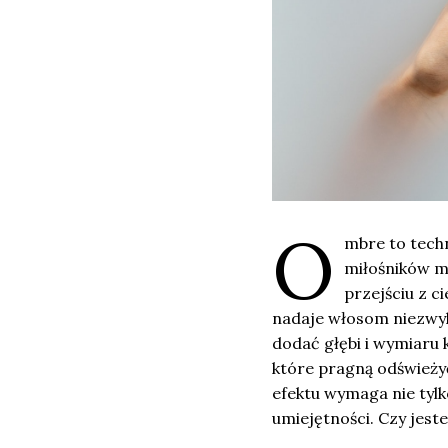
O
mbre to tech
miłośników mo
przejściu z c
nadaje włosom niezwykl
dodać głębi i wymiaru 
które pragną odświeżyć
efektu wymaga nie tyl
umiejętności. Czy jes