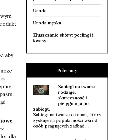
Uroda
zowym
Uroda męska
produkt
Złuszczanie skóry: peelingi i
kwasy
w, aby
 może
Polecamy
sów
.
ępnie
Zabiegi na twarz:
rodzaje,
 pasm.
skuteczność i
nąć
pielęgnacja po
zabiegu
Zabiegi na twarz to temat, który
niowe
zyskuje na popularności wśród
osób pragnących zadbać …
eż
lor dla