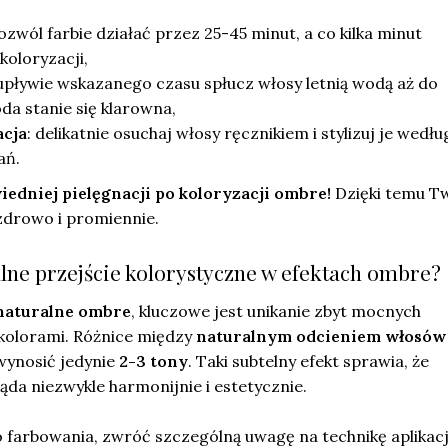
pozwól farbie działać przez 25-45 minut, a co kilka minut
koloryzacji,
 upływie wskazanego czasu spłucz włosy letnią wodą aż do
a stanie się klarowna,
acja
: delikatnie osuchaj włosy ręcznikiem i stylizuj je wedłu
ań.
edniej pielęgnacji po koloryzacji ombre!
Dzięki temu T
drowo i promiennie.
alne przejście kolorystyczne w efektach ombre?
 naturalne ombre
, kluczowe jest unikanie zbyt mocnych
kolorami. Różnice między
naturalnym odcieniem włosów
ynosić jedynie
2-3 tony
. Taki subtelny efekt sprawia, że
ąda niezwykle harmonijnie i estetycznie.
 farbowania, zwróć szczególną uwagę na technikę aplikacj