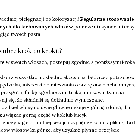
iedniej pielęgnacji po koloryzacji!
Regularne stosowanie
nych dla farbowanych włosów
pomoże utrzymać intens
gląd twoich pasm.
 ombre krok po kroku?
re
w swoich włosach, postępuj zgodnie z poniższymi kroka
 zbierz wszystkie niezbędne akcesoria, będziesz potrzebo
 pędzelka, miseczki do mieszania oraz rękawic ochronnych
: przygotuj farbę zgodnie z instrukcjami zawartymi na
ij się, że składniki są dokładnie wymieszane,
 rozdziel włosy na dwie główne sekcje – górną i dolną, dla
 związać górną część w kok lub kucyk,
y
: zaczynając od dolnej sekcji, użyj pędzelka do aplikacji far
ńców włosów ku górze, aby uzyskać płynne przejście