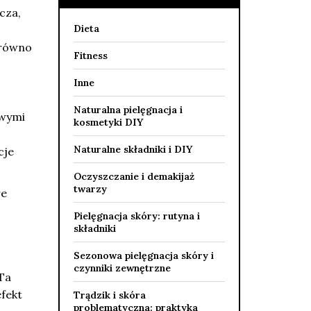
cza,
Dieta
arówno
Fitness
Inne
Naturalna pielęgnacja i
iwymi
kosmetyki DIY
Naturalne składniki i DIY
cje
Oczyszczanie i demakijaż
twarzy
e
Pielęgnacja skóry: rutyna i
składniki
Sezonowa pielęgnacja skóry i
czynniki zewnętrzne
 Ta
efekt
Trądzik i skóra
problematyczna: praktyka