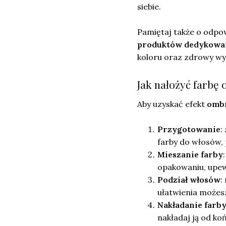
siebie.
Pamiętaj także o odpow
produktów dedykowa
koloru oraz zdrowy wy
Jak nałożyć farbę
Aby uzyskać efekt
omb
Przygotowanie
:
farby do włosów,
Mieszanie farby
opakowaniu, upewn
Podział włosów
:
ułatwienia możesz
Nakładanie farb
nakładaj ją od ko