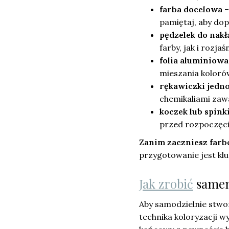
farba docelowa
–
pamiętaj, aby do
pędzelek do nakł
farby, jak i rozj
folia aluminiowa
mieszania koloró
rękawiczki jedn
chemikaliami zaw
koczek lub spink
przed rozpoczęci
Zanim zaczniesz farbo
przygotowanie jest k
Jak zrobić
same
Aby samodzielnie stw
technika koloryzacji w