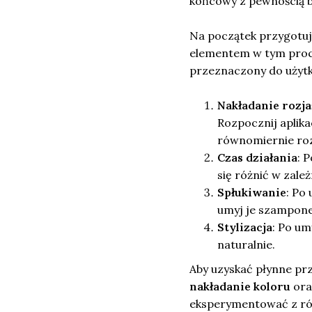
końcowy z pewnością b
Na początek przygotuj 
elementem w tym proc
przeznaczony do uży
Nakładanie rozj
Rozpocznij aplika
równomiernie ro
Czas działania
: 
się różnić w zale
Spłukiwanie
: Po
umyj je szampone
Stylizacja
: Po um
naturalnie.
Aby uzyskać płynne prz
nakładanie koloru
ora
eksperymentować z róż