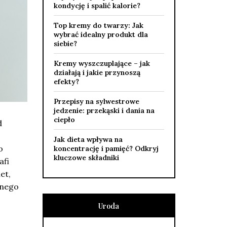
kondycję i spalić kalorie?
Top kremy do twarzy: Jak
wybrać idealny produkt dla
siebie?
Kremy wyszczuplające – jak
działają i jakie przynoszą
efekty?
Przepisy na sylwestrowe
jedzenie: przekąski i dania na
ciepło
d
Jak dieta wpływa na
o
koncentrację i pamięć? Odkryj
kluczowe składniki
afi
et,
lnego
Uroda