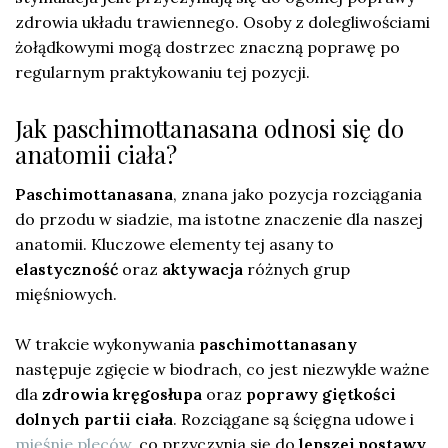
zdrowia układu trawiennego. Osoby z dolegliwościami
żołądkowymi mogą dostrzec znaczną poprawę po
regularnym praktykowaniu tej pozycji.
Jak paschimottanasana odnosi się do
anatomii ciała?
Paschimottanasana
, znana jako pozycja rozciągania
do przodu w siadzie, ma istotne znaczenie dla naszej
anatomii. Kluczowe elementy tej asany to
elastyczność
oraz
aktywacja
różnych grup
mięśniowych.
W trakcie wykonywania
paschimottanasany
następuje zgięcie w biodrach, co jest niezwykle ważne
dla
zdrowia kręgosłupa
oraz
poprawy giętkości
dolnych partii ciała
. Rozciągane są ścięgna udowe i
mięśnie pleców
, co przyczynia się do
lepszej postawy
.