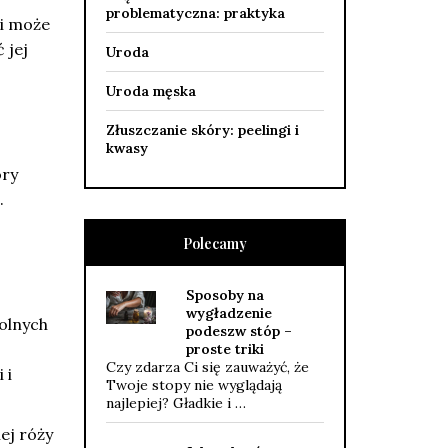
problematyczna: praktyka
ji może
 jej
Uroda
Uroda męska
Złuszczanie skóry: peelingi i
kwasy
óry
.
Polecamy
o
Sposoby na
wygładzenie
wolnych
podeszw stóp –
proste triki
Czy zdarza Ci się zauważyć, że
 i
Twoje stopy nie wyglądają
najlepiej? Gładkie i …
iej róży