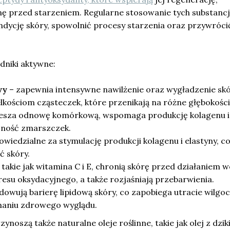
nę przed starzeniem. Regularne stosowanie tych substanc
dycję skóry, spowolnić procesy starzenia oraz przywrócić
dniki aktywne:
wy
– zapewnia intensywne nawilżenie oraz wygładzenie sk
lkościom cząsteczek, które przenikają na różne głębokości
iesza odnowę komórkową, wspomaga produkcję kolagenu i
zność zmarszczek.
owiedzialne za stymulację produkcji kolagenu i elastyny, c
ć skóry.
 takie jak witamina C i E, chronią skórę przed działaniem 
esu oksydacyjnego, a także rozjaśniają przebarwienia.
owują barierę lipidową skóry, co zapobiega utracie wilgoci
aniu zdrowego wyglądu.
ynoszą także naturalne oleje roślinne, takie jak olej z dzik