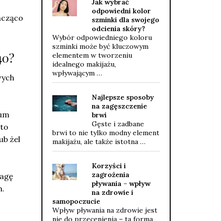
Jak wybrać
odpowiedni kolor
acząco
szminki dla swojego
odcienia skóry?
Wybór odpowiedniego koloru
szminki może być kluczowym
40?
elementem w tworzeniu
idealnego makijażu,
wpływającym …
wych
Najlepsze sposoby
na zagęszczenie
bum
brwi
Gęste i zadbane
rto
brwi to nie tylko modny element
ub żel
makijażu, ale także istotna …
Korzyści i
zagrożenia
wagę
pływania – wpływ
h.
na zdrowie i
samopoczucie
Wpływ pływania na zdrowie jest
nie do przecenienia – ta forma