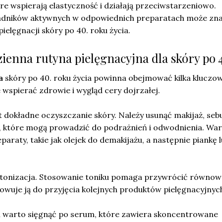
e wspierają elastyczność i działają przeciwstarzeniowo.
ładników aktywnych w odpowiednich preparatach może zn
ielęgnacji skóry po 40. roku życia.
zienna rutyna pielęgnacyjna dla skóry po 
a
skóry po 40. roku życia powinna obejmować kilka kluczo
 wspierać zdrowie i wygląd cery dojrzałej.
 dokładne oczyszczanie skóry. Należy usunąć makijaż, se
, które mogą prowadzić do podrażnień i odwodnienia. Wa
araty, takie jak olejek do demakijażu, a następnie piankę l
 tonizacja. Stosowanie toniku pomaga przywrócić równo
owuje ją do przyjęcia kolejnych produktów pielęgnacyjnyc
i warto sięgnąć po serum, które zawiera skoncentrowane