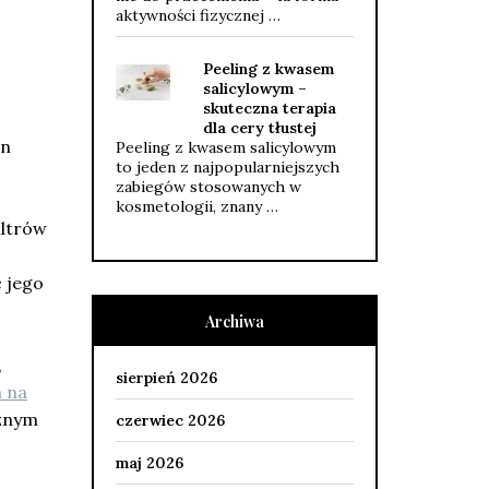
aktywności fizycznej …
Peeling z kwasem
salicylowym –
skuteczna terapia
dla cery tłustej
en
Peeling z kwasem salicylowym
to jeden z najpopularniejszych
zabiegów stosowanych w
kosmetologii, znany …
iltrów
c jego
Archiwa
,
sierpień 2026
 na
cznym
czerwiec 2026
maj 2026