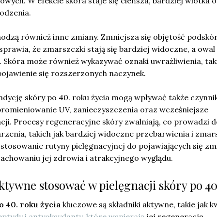
owych. W efekcie skóra staje się cieńsza, bardziej wiotka 
odzenia.
hodzą również inne zmiany. Zmniejsza się objętość podskó
 sprawia, że zmarszczki stają się bardziej widoczne, a owal
 Skóra może również wykazywać oznaki uwrażliwienia, taki
pojawienie się rozszerzonych naczynek.
dycję skóry po 40. roku życia mogą wpływać także czynnik
 promieniowanie UV, zanieczyszczenia oraz wcześniejsze
cji. Procesy regeneracyjne skóry zwalniają, co prowadzi 
rzenia, takich jak bardziej widoczne przebarwienia i zmar
ostosowanie rutyny pielęgnacyjnej do pojawiających się zm
achowaniu jej zdrowia i atrakcyjnego wyglądu.
aktywne stosować w pielęgnacji skóry po 4
o 40. roku życia
kluczowe są składniki aktywne, takie jak k
peptydy i antyoksydanty, które wspierają
jej regenerację,