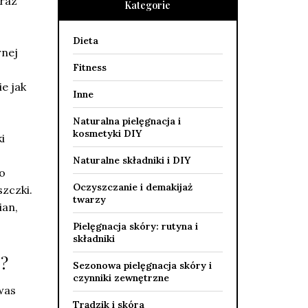
oraz
Kategorie
Dieta
rnej
Fitness
e jak
Inne
Naturalna pielęgnacja i
kosmetyki DIY
i
Naturalne składniki i DIY
do
Oczyszczanie i demakijaż
szczki.
twarzy
ian,
Pielęgnacja skóry: rutyna i
składniki
0?
Sezonowa pielęgnacja skóry i
czynniki zewnętrzne
was
Trądzik i skóra