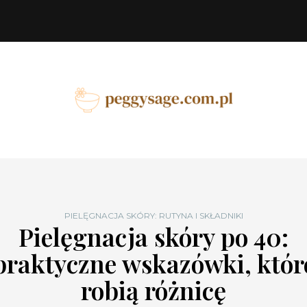
PIELĘGNACJA SKÓRY: RUTYNA I SKŁADNIKI
Pielęgnacja skóry po 40:
praktyczne wskazówki, któr
robią różnicę