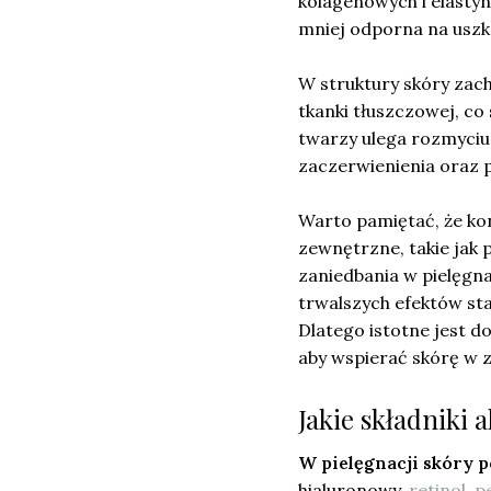
kolagenowych i elastyn
mniej odporna na uszk
W struktury skóry zac
tkanki tłuszczowej, co
twarzy ulega rozmyciu.
zaczerwienienia oraz 
Warto pamiętać, że kon
zewnętrzne, takie jak
zaniedbania w pielęgna
trwalszych efektów sta
Dlatego istotne jest d
aby wspierać skórę w z
Jakie składniki 
W pielęgnacji skóry p
hialuronowy,
retinol, 