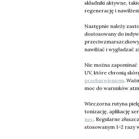
składniki aktywne, taki
regenerację i nawilżen
Następnie należy zast
dostosowany do indywid
przeciwzmarszczkowy. 
nawilżać i wygładzać z
Nie można zapominać o
UV, które chronią skór
przebarwieniom
. Ważn
moc do warunków atm
Wieczorna rutyna pie
tonizację, aplikację 
noc
. Regularne złusz
stosowanym 1–2 razy 