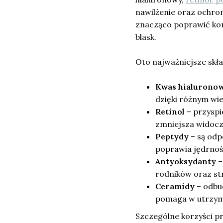
nawilżenie oraz ochro
znacząco poprawić kon
blask.
Oto najważniejsze skła
Kwas hialurono
dzięki różnym wie
Retinol
– przysp
zmniejsza widoc
Peptydy
– są odp
poprawia jędrnoś
Antyoksydanty
–
rodników oraz str
Ceramidy
– odbud
pomaga w utrzym
Szczególne korzyści prz