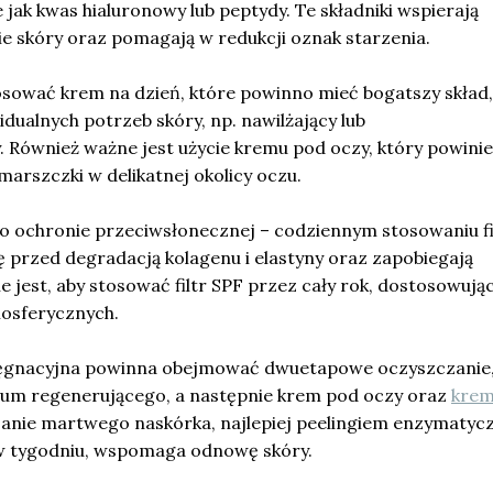
e jak kwas hialuronowy lub peptydy. Te składniki wspierają
ie skóry oraz pomagają w redukcji oznak starzenia.
osować krem na dzień, które powinno mieć bogatszy skład,
ualnych potrzeb skóry, np. nawilżający lub
Również ważne jest użycie kremu pod oczy, który powini
marszczki w delikatnej okolicy oczu.
 ochronie przeciwsłonecznej – codziennym stosowaniu f
ę przed degradacją kolagenu i elastyny oraz zapobiegają
e jest, aby stosować filtr SPF przez cały rok, dostosowują
osferycznych.
lęgnacyjna powinna obejmować dwuetapowe oczyszczanie
serum regenerującego, a następnie krem pod oczy oraz
krem
czanie martwego naskórka, najlepiej peelingiem enzymaty
w tygodniu, wspomaga odnowę skóry.