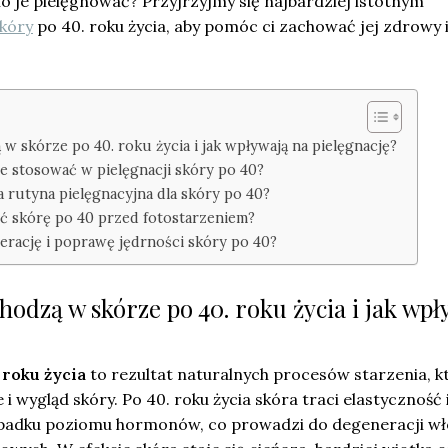
o je pielęgnować? Przyjrzyjmy się najbardziej istotnym
skóry
po 40. roku życia, aby pomóc ci zachować jej zdrowy 
 w skórze po 40. roku życia i jak wpływają na pielęgnację?
ne stosować w pielęgnacji skóry po 40?
 rutyna pielęgnacyjna dla skóry po 40?
ić skórę po 40 przed fotostarzeniem?
rację i poprawę jędrności skóry po 40?
hodzą w skórze po 40. roku życia i jak wpł
 roku życia
to rezultat naturalnych procesów starzenia, k
 wygląd skóry. Po 40. roku życia skóra traci elastyczność 
spadku poziomu hormonów, co prowadzi do degeneracji wł