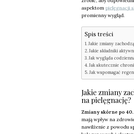
zrobić, aby odpowiedni
aspektom
pielęgnacji 
promienny wygląd.
Spis treści
Jakie zmiany zachodzą
Jakie składniki aktyw
Jak wygląda codzienna
Jak skutecznie chron
Jak wspomagać regene
Jakie zmiany zac
na pielęgnację?
Zmiany skórne po 40.
mają wpływ na zdrowie i
nawilżenie z powodu 