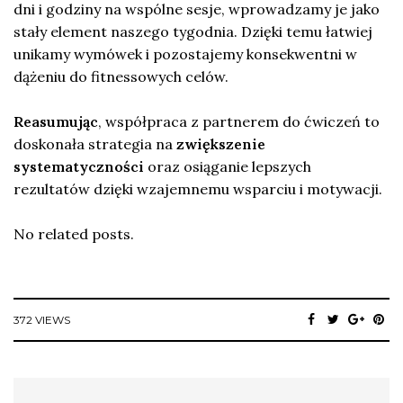
dni i godziny na wspólne sesje, wprowadzamy je jako
stały element naszego tygodnia. Dzięki temu łatwiej
unikamy wymówek i pozostajemy konsekwentni w
dążeniu do fitnessowych celów.
Reasumując
, współpraca z partnerem do ćwiczeń to
doskonała strategia na
zwiększenie
systematyczności
oraz osiąganie lepszych
rezultatów dzięki wzajemnemu wsparciu i motywacji.
No related posts.
372 VIEWS