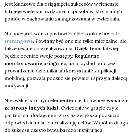
jest kluczowe dla osiągnięcia sukcesów w fitnessie.
Istnieje wiele sprawdzonych sposobów, które mogą
pomóc w zachowaniu zaangażowania w ćwiczenia.
Na początek warto postawić sobie
konkretne
cele
treningowe
. Powinny być one nie tylko mierzalne, ale
także realne do zrealizowania. Dzięki temu łatwiej
będzie oceniać swoje postępy.
Regularne
monitorowanie osiągnięć
, na przykład poprzez
prowadzenie dziennika lub korzystanie z aplikacji
mobilnej, pozwala poczuć się pewniej i sprzyja dalszej
motywacji.
Niezwykle istotnym elementem jest również
wsparcie
ze strony innych ludzi
. Ćwiczenie w grupie czy z
partnerem dodaje energii oraz zwiększa poczucie
odpowiedzialności za realizację celów. Wspólna droga
do sukcesu często bywa bardzo inspirująca.