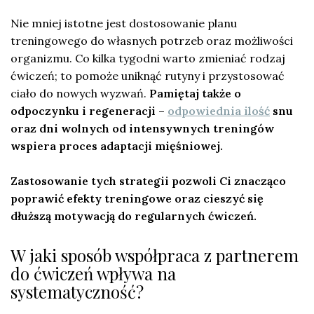
Nie mniej istotne jest dostosowanie planu
treningowego do własnych potrzeb oraz możliwości
organizmu. Co kilka tygodni warto zmieniać rodzaj
ćwiczeń; to pomoże uniknąć rutyny i przystosować
ciało do nowych wyzwań.
Pamiętaj także o
odpoczynku i regeneracji –
odpowiednia ilość
snu
oraz dni wolnych od intensywnych treningów
wspiera proces adaptacji mięśniowej.
Zastosowanie tych strategii pozwoli Ci znacząco
poprawić efekty treningowe oraz cieszyć się
dłuższą motywacją do regularnych ćwiczeń.
W jaki sposób współpraca z partnerem
do ćwiczeń wpływa na
systematyczność?