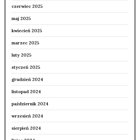
czerwiec 2025
maj 2025
kwiecień 2025
marzec 2025
luty 2025
styczeń 2025
grudzień 2024
listopad 2024
październik 2024
wrzesień 2024
sierpień 2024