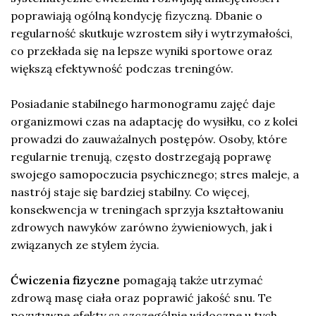
poprawiają ogólną kondycję fizyczną. Dbanie o
regularność skutkuje wzrostem siły i wytrzymałości,
co przekłada się na lepsze wyniki sportowe oraz
większą efektywność podczas treningów.
Posiadanie stabilnego harmonogramu zajęć daje
organizmowi czas na adaptację do wysiłku, co z kolei
prowadzi do zauważalnych postępów. Osoby, które
regularnie trenują, często dostrzegają poprawę
swojego samopoczucia psychicznego; stres maleje, a
nastrój staje się bardziej stabilny. Co więcej,
konsekwencja w treningach sprzyja kształtowaniu
zdrowych nawyków zarówno żywieniowych, jak i
związanych ze stylem życia.
Ćwiczenia fizyczne
pomagają także utrzymać
zdrową masę ciała oraz poprawić jakość snu. Te
pozytywne efekty są szczególnie widoczne u tych,