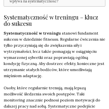
wpływa na systematyczność?
Systematyczność w treningu – klucz
do sukcesu
Systematyczność w treningu
stanowi fundament
sukcesu w dziedzinie fitnessu. Regularne ćwiczenia nie
tylko przyczyniają się do zwiększenia siły i
wytrzymałości, lecz także pomagają w osiągnięciu
wymarzonej sylwetki oraz poprawiają ogólną
kondycję fizyczną. Aby dostrzec efekty, konieczne jest
utrzymanie stałych bodźców, które umożliwiają
mięśniom adaptację.
Osoby, które regularnie trenują, mają lepszą
możliwość śledzenia swoich postępów. Taki
monitoring znacznie podnosi poziom motywacji do
dalszej pracy nad sobą. Systematyczne podejście