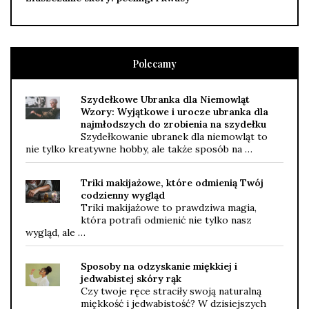
Polecamy
Szydełkowe Ubranka dla Niemowląt
Wzory: Wyjątkowe i urocze ubranka dla
najmłodszych do zrobienia na szydełku
Szydełkowanie ubranek dla niemowląt to
nie tylko kreatywne hobby, ale także sposób na …
Triki makijażowe, które odmienią Twój
codzienny wygląd
Triki makijażowe to prawdziwa magia,
która potrafi odmienić nie tylko nasz
wygląd, ale …
Sposoby na odzyskanie miękkiej i
jedwabistej skóry rąk
Czy twoje ręce straciły swoją naturalną
miękkość i jedwabistość? W dzisiejszych