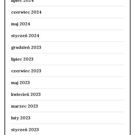
lipiec 2024
czerwiec 2024
maj 2024
styczeń 2024
grudzień 2023
lipiec 2023
czerwiec 2023
maj 2023
kwiecień 2023
marzec 2023
luty 2023
styczeń 2023