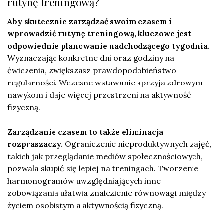
rutynę treningową?
Aby skutecznie zarządzać swoim czasem i
wprowadzić rutynę treningową, kluczowe jest
odpowiednie planowanie nadchodzącego tygodnia.
Wyznaczając konkretne dni oraz godziny na
ćwiczenia, zwiększasz prawdopodobieństwo
regularności. Wczesne wstawanie sprzyja zdrowym
nawykom i daje więcej przestrzeni na aktywność
fizyczną.
Zarządzanie czasem to także eliminacja
rozpraszaczy.
Ograniczenie nieproduktywnych zajęć,
takich jak przeglądanie mediów społecznościowych,
pozwala skupić się lepiej na treningach. Tworzenie
harmonogramów uwzględniających inne
zobowiązania ułatwia znalezienie równowagi między
życiem osobistym a aktywnością fizyczną.