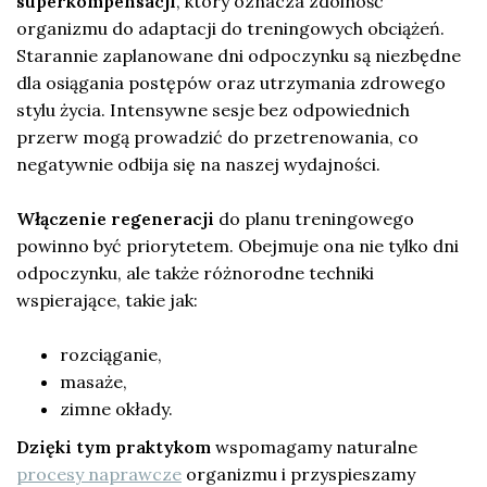
superkompensacji
, który oznacza zdolność
organizmu do adaptacji do treningowych obciążeń.
Starannie zaplanowane dni odpoczynku są niezbędne
dla osiągania postępów oraz utrzymania zdrowego
stylu życia. Intensywne sesje bez odpowiednich
przerw mogą prowadzić do przetrenowania, co
negatywnie odbija się na naszej wydajności.
Włączenie regeneracji
do planu treningowego
powinno być priorytetem. Obejmuje ona nie tylko dni
odpoczynku, ale także różnorodne techniki
wspierające, takie jak:
rozciąganie,
masaże,
zimne okłady.
Dzięki tym praktykom
wspomagamy naturalne
procesy naprawcze
organizmu i przyspieszamy