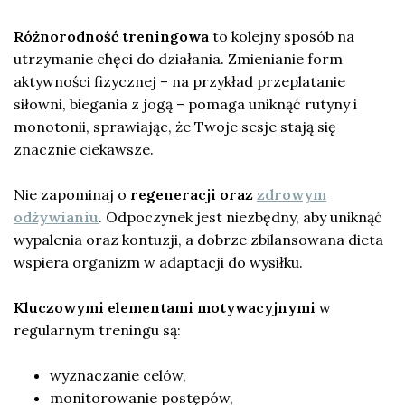
Różnorodność treningowa
to kolejny sposób na
utrzymanie chęci do działania. Zmienianie form
aktywności fizycznej – na przykład przeplatanie
siłowni, biegania z jogą – pomaga uniknąć rutyny i
monotonii, sprawiając, że Twoje sesje stają się
znacznie ciekawsze.
Nie zapominaj o
regeneracji oraz
zdrowym
odżywianiu
. Odpoczynek jest niezbędny, aby uniknąć
wypalenia oraz kontuzji, a dobrze zbilansowana dieta
wspiera organizm w adaptacji do wysiłku.
Kluczowymi elementami motywacyjnymi
w
regularnym treningu są:
wyznaczanie celów,
monitorowanie postępów,