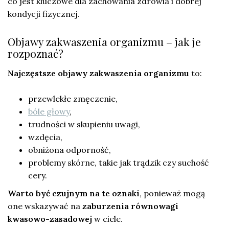
co jest kluczowe dla zachowania zdrowia i dobrej
kondycji fizycznej.
Objawy zakwaszenia organizmu – jak je
rozpoznać?
Najczęstsze objawy zakwaszenia organizmu
to:
przewlekłe zmęczenie,
bóle głowy
,
trudności w skupieniu uwagi,
wzdęcia,
obniżona odporność,
problemy skórne, takie jak trądzik czy suchość
cery.
Warto być czujnym na te oznaki
, ponieważ mogą
one wskazywać na
zaburzenia równowagi
kwasowo-zasadowej
w ciele.