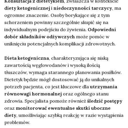
Konsultacja z dietetykiem
, zwłaszcza w kontekście
diety ketogenicznej
i
niedoczynności tarczycy
, ma
ogromne znaczenie. Osoby borykające się z tym
schorzeniem powinny szczególnie skupić się na
indywidualnym podejściu do żywienia.
Odpowiedni
dobór składników odżywczych
może pomóc w
uniknięciu potencjalnych komplikacji zdrowotnych.
Dieta ketogeniczna
, charakteryzująca się niską
zawartością węglowodanów i wysoką ilością
tłuszczów, wymaga starannego planowania posiłków.
Dietetyk będzie mógł dostosować ją do unikalnych
potrzeb pacjenta, co jest kluczowe dla
utrzymania
równowagi hormonalnej
oraz ogólnego stanu
zdrowia. Specjalista pomoże również
śledzić postępy
oraz
monitorować ewentualne skutki uboczne
diety
, umożliwiając szybką reakcję w razie wystąpienia
problemów.