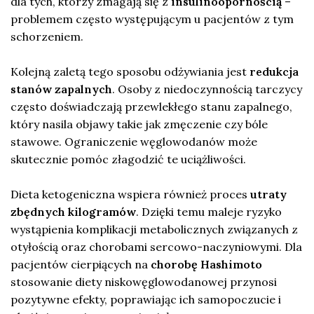
dla tych, którzy zmagają się z
insulinoopornością
–
problemem często występującym u pacjentów z tym
schorzeniem.
Kolejną zaletą tego sposobu odżywiania jest
redukcja
stanów zapalnych
. Osoby z niedoczynnością tarczycy
często doświadczają przewlekłego stanu zapalnego,
który nasila objawy takie jak zmęczenie czy bóle
stawowe. Ograniczenie węglowodanów może
skutecznie pomóc złagodzić te uciążliwości.
Dieta ketogeniczna wspiera również proces
utraty
zbędnych kilogramów
. Dzięki temu maleje ryzyko
wystąpienia komplikacji metabolicznych związanych z
otyłością oraz chorobami sercowo-naczyniowymi. Dla
pacjentów cierpiących na
chorobę Hashimoto
stosowanie diety niskowęglowodanowej przynosi
pozytywne efekty, poprawiając ich samopoczucie i