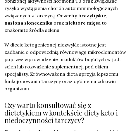
obniżonej aktywności hormonu T3 oraz zwiększać
ryzyko wystąpienia chorób autoimmunologicznych
związanych z tarczycą.
Orzechy brazylijskie
,
nasiona słonecznika
oraz
niektóre mięsa
to
znakomite źródła selenu.
W diecie ketogenicznej niezwykle istotne jest
zadbanie o odpowiednią równowagę mikroelementów
poprzez wprowadzenie produktów bogatych w jod i
selen lub rozważenie suplementacji pod okiem
specjalisty. Zrównoważona dieta sprzyja lepszemu
funkcjonowaniu tarczycy oraz ogólnemu zdrowiu
organizmu.
Czy warto konsultować się z
dietetykiem w kontekście diety keto i
niedoczynności tarczycy?