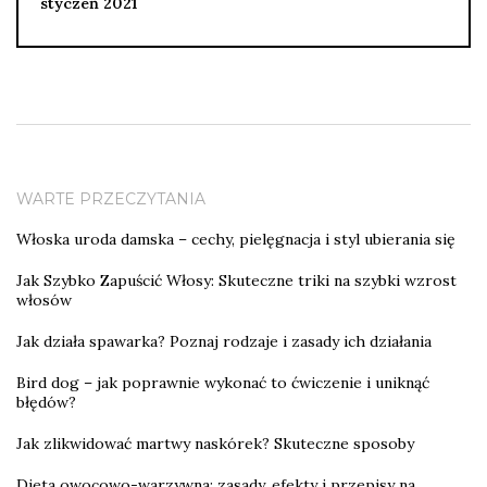
styczeń 2021
WARTE PRZECZYTANIA
Włoska uroda damska – cechy, pielęgnacja i styl ubierania się
Jak Szybko Zapuścić Włosy: Skuteczne triki na szybki wzrost
włosów
Jak działa spawarka? Poznaj rodzaje i zasady ich działania
Bird dog – jak poprawnie wykonać to ćwiczenie i uniknąć
błędów?
Jak zlikwidować martwy naskórek? Skuteczne sposoby
Dieta owocowo-warzywna: zasady, efekty i przepisy na