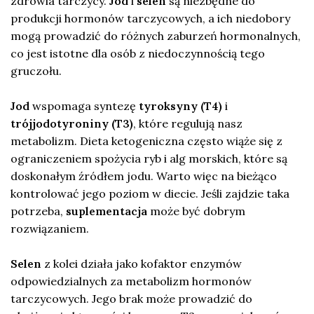
zdrowia tarczycy.
Jod
i
selen
są niezbędne do
produkcji hormonów tarczycowych, a ich niedobory
mogą prowadzić do różnych zaburzeń hormonalnych,
co jest istotne dla osób z niedoczynnością tego
gruczołu.
Jod
wspomaga syntezę
tyroksyny (T4)
i
trójjodotyroniny (T3)
, które regulują nasz
metabolizm. Dieta ketogeniczna często wiąże się z
ograniczeniem spożycia ryb i alg morskich, które są
doskonałym źródłem jodu. Warto więc na bieżąco
kontrolować jego poziom w diecie. Jeśli zajdzie taka
potrzeba,
suplementacja
może być dobrym
rozwiązaniem.
Selen
z kolei działa jako kofaktor enzymów
odpowiedzialnych za metabolizm hormonów
tarczycowych. Jego brak może prowadzić do