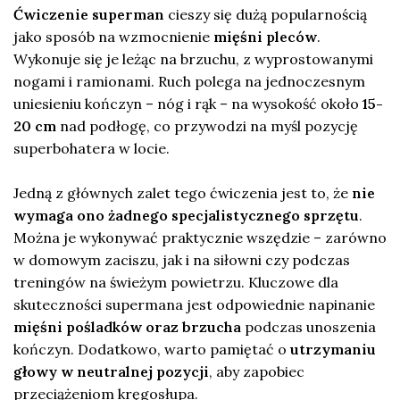
Ćwiczenie superman
cieszy się dużą popularnością
jako sposób na wzmocnienie
mięśni pleców
.
Wykonuje się je leżąc na brzuchu, z wyprostowanymi
nogami i ramionami. Ruch polega na jednoczesnym
uniesieniu kończyn – nóg i rąk – na wysokość około
15-
20 cm
nad podłogę, co przywodzi na myśl pozycję
superbohatera w locie.
Jedną z głównych zalet tego ćwiczenia jest to, że
nie
wymaga ono żadnego specjalistycznego sprzętu
.
Można je wykonywać praktycznie wszędzie – zarówno
w domowym zaciszu, jak i na siłowni czy podczas
treningów na świeżym powietrzu. Kluczowe dla
skuteczności supermana jest odpowiednie napinanie
mięśni pośladków oraz brzucha
podczas unoszenia
kończyn. Dodatkowo, warto pamiętać o
utrzymaniu
głowy w neutralnej pozycji
, aby zapobiec
przeciążeniom kręgosłupa.