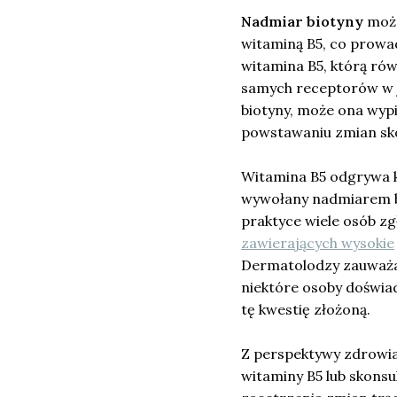
Nadmiar biotyny
może
witaminą B5, co prowad
witamina B5, którą ró
samych receptorów w je
biotyny, może ona wypi
powstawaniu zmian sk
Witamina B5 odgrywa k
wywołany nadmiarem b
praktyce wiele osób zg
zawierających wysokie
Dermatolodzy zauważają
niektóre osoby doświa
tę kwestię złożoną.
Z perspektywy zdrowia
witaminy B5 lub skons