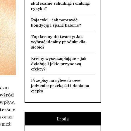
skutecznie schudnąć i uniknąć
ryzyka?
Pajacyki – jak poprawić
kondycję i spalić kalorie?
Top kremy do twarzy: Jak
wybrać idealny produkt dla
siebie?
Kremy wyszczuplające – jak
działają i jakie przynoszą
efekty?
Przepisy na sylwestrowe
jedzenie: przekąski i dania na
stan
ciepło
 wśród
 wpływ,
tekście
m oraz
Uroda
wnież