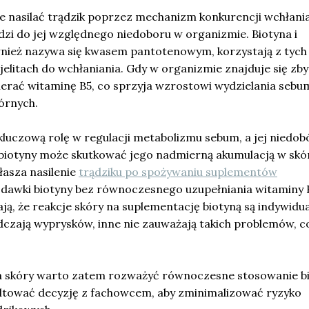
 nasilać trądzik poprzez mechanizm konkurencji wchłania
zi do jej względnego niedoboru w organizmie. Biotyna i
wnież nazywa się kwasem pantotenowym, korzystają z tych
litach do wchłaniania. Gdy w organizmie znajduje się zby
erać witaminę B5, co sprzyja wzrostowi wydzielania sebum
órnych.
luczową rolę w regulacji metabolizmu sebum, a jej niedob
iotyny może skutkować jego nadmierną akumulacją w skó
łasza nasilenie
trądziku po spożywaniu suplementów
dawki biotyny bez równoczesnego uzupełniania witaminy 
, że reakcje skóry na suplementację biotyną są indywidua
dczają wyprysków, inne nie zauważają takich problemów, c
 skóry warto zatem rozważyć równoczesne stosowanie bi
ultować decyzję z fachowcem, aby zminimalizować ryzyko