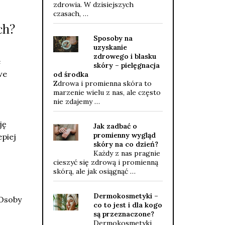
zdrowia. W dzisiejszych
czasach, …
ch?
Sposoby na
uzyskanie
zdrowego i blasku
e
skóry – pielęgnacja
we
od środka
Zdrowa i promienna skóra to
marzenie wielu z nas, ale często
nie zdajemy …
ję
Jak zadbać o
promienny wygląd
piej
skóry na co dzień?
Każdy z nas pragnie
cieszyć się zdrową i promienną
skórą, ale jak osiągnąć …
Dermokosmetyki –
 Osoby
co to jest i dla kogo
są przeznaczone?
Dermokosmetyki