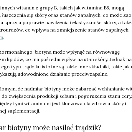
innych witamin z grupy B, takich jak witamina B5, mogą
 łuszczenia się skóry oraz stanów zapalnych, co może zao
a sprzyja poprawie nawilżenia i elastyczności skóry, a takż
ikrourazów, co wpływa na zmniejszenie stanów zapalnych
em
.
u hormonalnego, biotyna może wpłynąć na równowagę
m lipidów, co ma pośredni wpływ na stan skóry. Jednak na
tego typu trądziku istotne są także inne składniki, takie jak
wykazują udowodnione działanie przeciwzapalne.
domym, że nadmiar biotyny może zaburzać wchłanianie wi
 do zwiększenia produkcji sebum i pogorszenia stanu cery
dzy tymi witaminami jest kluczowa dla zdrowia skóry i
nej suplementacji.
r biotyny może nasilać trądzik?