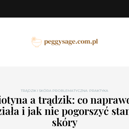
TRĄDZIK I SKÓRA PROBLEMATYCZNA: PRAKTYKA
iotyna a trądzik: co napraw
ziała i jak nie pogorszyć sta
skóry