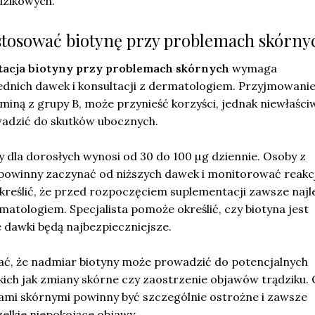
dzikowych.
 stosować biotynę przy problemach skórny
tacja biotyny przy problemach skórnych
wymaga
dnich dawek i konsultacji z dermatologiem. Przyjmowani
taminą z grupy B, może przynieść korzyści, jednak niewłaści
adzić do skutków ubocznych.
 dla dorosłych wynosi od 30 do 100 µg dziennie. Osoby z
powinny zaczynać od niższych dawek i monitorować reakc
reślić, że przed rozpoczęciem suplementacji zawsze najle
matologiem. Specjalista pomoże określić, czy biotyna jest
 dawki będą najbezpieczniejsze.
ć, że nadmiar biotyny może prowadzić do potencjalnych
kich jak zmiany skórne czy zaostrzenie objawów trądziku.
mami skórnymi powinny być szczególnie ostrożne i zawsze
elkie niepokojące objawy.