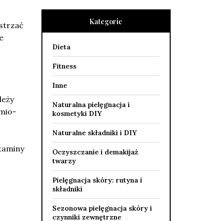
Kategorie
strzać
e
Dieta
Fitness
Inne
leży
Naturalna pielęgnacja i
 mio-
kosmetyki DIY
Naturalne składniki i DIY
taminy
Oczyszczanie i demakijaż
.
twarzy
Pielęgnacja skóry: rutyna i
składniki
Sezonowa pielęgnacja skóry i
czynniki zewnętrzne