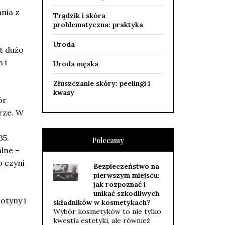
nia z
Trądzik i skóra
problematyczna: praktyka
Uroda
t dużo
 i
Uroda męska
Złuszczanie skóry: peelingi i
kwasy
ór
rze. W
B5.
Polecamy
lne –
o czyni
Bezpieczeństwo na
pierwszym miejscu:
jak rozpoznać i
unikać szkodliwych
otyny i
składników w kosmetykach?
Wybór kosmetyków to nie tylko
kwestia estetyki, ale również