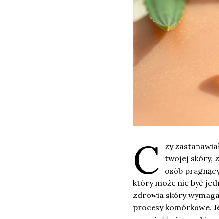
C
zy zastanawiał
twojej skóry,
osób pragnący
który może nie być je
zdrowia skóry wymaga 
procesy komórkowe. Je