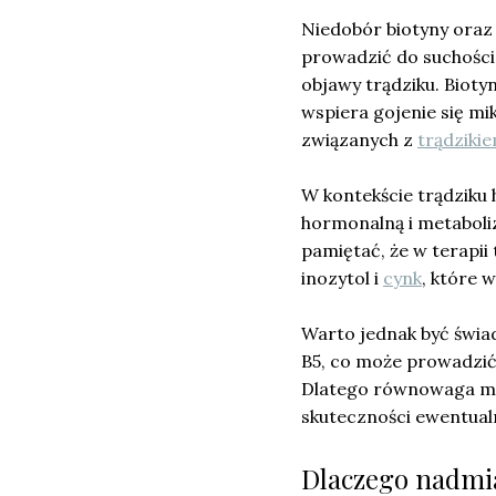
Niedobór biotyny oraz 
prowadzić do suchości,
objawy trądziku. Biotyn
wspiera gojenie się m
związanych z
trądziki
W kontekście trądzik
hormonalną i metaboliz
pamiętać, że w terapii 
inozytol i
cynk
, które 
Warto jednak być świa
B5, co może prowadzić
Dlatego równowaga mię
skuteczności ewentual
Dlaczego nadmia