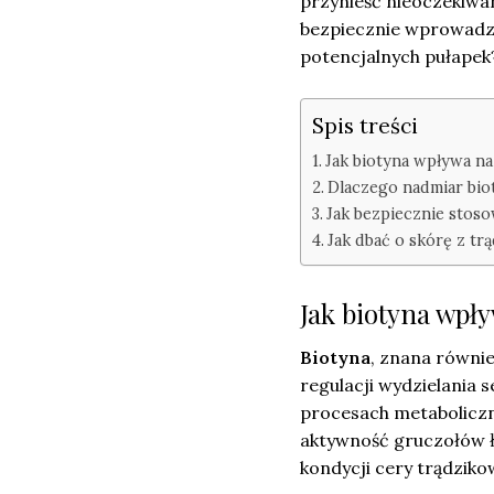
przynieść nieoczekiwan
bezpiecznie wprowadzić
potencjalnych pułapek
Spis treści
Jak biotyna wpływa na 
Dlaczego nadmiar biot
Jak bezpiecznie stos
Jak dbać o skórę z tr
Jak biotyna wpł
Biotyna
, znana równie
regulacji wydzielania 
procesach metaboliczn
aktywność gruczołów ł
kondycji cery trądziko