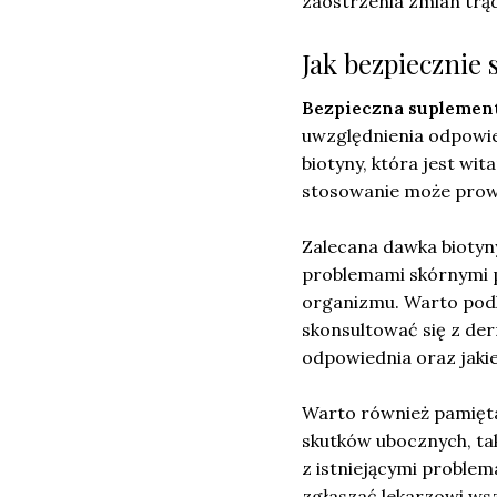
zaostrzenia zmian trą
Jak bezpiecznie
Bezpieczna suplemen
uwzględnienia odpowie
biotyny, która jest wi
stosowanie może prow
Zalecana dawka biotyny
problemami skórnymi 
organizmu. Warto podk
skonsultować się z der
odpowiednia oraz jakie
Warto również pamięta
skutków ubocznych, ta
z istniejącymi proble
zgłaszać lekarzowi wsz