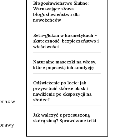
Błogosławieństwo Ślubne:
Wzruszające słowa
błogosławieństwa dla
nowożeńców
Beta-glukan w kosmetykach –
skuteczność, bezpieczeństwo i
właściwości
Naturalne maseczki na włosy,
które poprawią ich kondycję
Odświeżenie po lecie: jak
przywrócić skórze blask i
nawilżenie po ekspozycji na
słońce?
 oraz w
Jak walczyć z przesuszoną
skórą zimą? Sprawdzone triki
oprawy