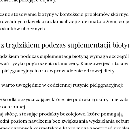
czne stosowanie biotyny w kontekście problemów skórnyc
rozsądnych dawek oraz konsultacji z dermatologiem, co p
o skutków ubocznych.
 z trądzikiem podczas suplementacji biot
rądzikiem podczas suplementacji biotyną wymaga szczegól
ować ryzyko pogorszenia stanu cery. Kluczowe jest stosow
pielęgnacyjnych oraz wprowadzenie zdrowej diety.
e warto uwzględnić w codziennej rutynie pielęgnacyjnej:
e środki oczyszczające, które nie podrażnią skóry i nie zabu
y ochronnej.
aj skórę, stosując produkty bezolejowe, które pomagają
dni poziom nawilżenia bez zwiększania wydzielania sebum
 komedogennych kosmetyków, które mogą zaostrzać probl