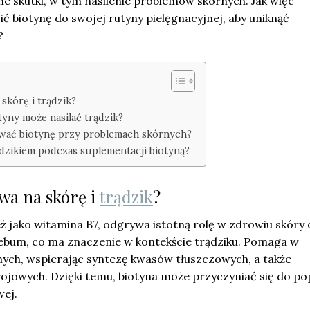
e skutki, w tym nasilenie problemów skórnych. Jak więc
 biotynę do swojej rutyny pielęgnacyjnej, aby uniknąć
?
skórę i trądzik?
yny może nasilać trądzik?
ować biotynę przy problemach skórnych?
ądzikiem podczas suplementacji biotyną?
ywa na skórę i
trądzik
?
ż jako witamina B7, odgrywa istotną rolę w zdrowiu skóry
sebum, co ma znaczenie w kontekście trądziku. Pomaga w
ych, wspierając syntezę kwasów tłuszczowych, a także
ojowych. Dzięki temu, biotyna może przyczyniać się do p
wej.