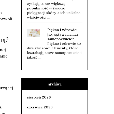
zyskują coraz większą
popularność w świecie
h
pielęgnacji skóry, a ich unikalne
właściwości …
ozwoli
Piękno i zdrowie:
jak wpływa na nas
yną?
samopoczucie?
Piękno i zdrowie to
dwa kluczowe elementy, które
nej
kształtują nasze samopoczucie i
anie
jakość …
Archiwa
rzą jej
sierpień 2026
.
czerwiec 2026
emy