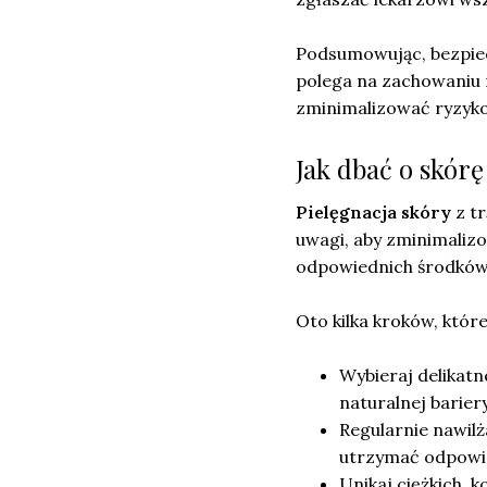
Podsumowując, bezpie
polega na zachowaniu 
zminimalizować ryzyk
Jak dbać o skórę
Pielęgnacja skóry
z t
uwagi, aby zminimaliz
odpowiednich środków 
Oto kilka kroków, któr
Wybieraj delikatn
naturalnej barier
Regularnie nawilż
utrzymać odpowie
Unikaj ciężkich,