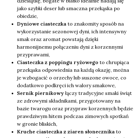
dziesiątkę, bogate w białko idealnie nadają się
jako szybki deser lub smaczna przekąska po
obiedzie,
Dyniowe ciasteczka
to znakomity sposób na
wykorzystanie sezonowej dyni, ich intensywny
smak oraz aromat powstają dzięki
harmonijnemu połączeniu dyni z korzennymi
przyprawami,
Ciasteczka z poppingu ryżowego
to chrupiąca
przekąska odpowiednia na każdą okazję, można
je wzbogacić o orzechy lub suszone owoce, co
dodatkowo podkręci ich walory smakowe,
Sernik piernikowy
łączy tradycyjne smaki świąt
ze zdrowymi składnikami, przygotowany na
bazie twarogu oraz przypraw korzennych będzie
prawdziwym hitem podczas zimowych spotkań
w gronie bliskich,
Kruche ciasteczka z ziaren słonecznika
to