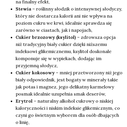
na finalny efekt,
Stewia
– roślinny słodzik o intensywnej słodyczy,
który nie dostarcza kalorii ani nie wpływa na
poziom cukru we krwi, idealnie sprawdza się
zarówno w ciastach, jak i napojach,
Cukier brzozowy (ksylitol)
– zdrowsza opcja
niż tradycyjny biały cukier dzięki niższemu
indeksowi glikemicznemu, ksylitol doskonale
komponuje się w wypiekach, dodając im
przyjemną słodycz,
Cukier kokosowy
– mniej przetworzony niż jego
biały odpowiednik, jest bogaty w minerały takie
jak potas i magnez, jego delikatny karmelowy
posmak idealnie uzupełnia smak deserów,
Erytrol
– naturalny alkohol cukrowy o niskiej
kaloryczności i niskim indeksie glikemicznym, co
czyni go świetnym wyborem dla osób dbających
o linię,