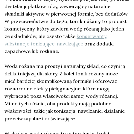
destylacji płatków róży, zawierający naturalne
składniki aktywne w pierwotnej formie, bez dodatków.
W przeciwieństwie do tego,
tonik różany
to produkt
kosmetyczny, który zawiera wodę różaną jako jeden
ze składników, ale często także
konserwanty,
substancje tonizujące, nawilżające
oraz dodatki
zapachowe lub roślinne.
Woda różana ma prosty i naturalny skład, co czyni ją
delikatniejszą dla skóry. Z kolei tonik różany może
mieć bardziej skomplikowaną formułę i oferować
różnorodne efekty pielęgnacyjne, które mogą
wykraczać poza właściwości samej wody różanej.
Mimo tych różnic, oba produkty mają podobne
właściwości, takie jak tonizacja, nawilżanie, działanie
przeciwzapalne i odświeżające.
W skrócie, woda różana to naturalny hydrolat,