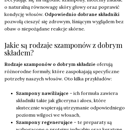
o naturalną równowagę skóry głowy oraz poprawić
kondycję włosów.
Odpowiednio dobrane składniki
pozwolą cieszyć się zdrowym, lśniącym wyglądem bez
obaw o niepożądane reakcje skórne.
Jakie są rodzaje szamponów z dobrym
składem?
Rodzaje szamponów o dobrym składzie
oferują
różnorodne formuły, które zaspokajają specyficzne
potrzeby naszych włosów. Oto kilka przykładów:
Szampony nawilżające
– ich formuła zawiera
składniki takie jak gliceryna i aloes, które
skutecznie wspierają utrzymanie odpowiedniego
poziomu wilgoci we włosach,
Szampony regenerujące
– te preparaty są
wzbogacone o proteiny jedwabiu oraz keratynę,