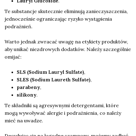
Lauryl Glucoside
.
Te substancje skutecznie eliminują zanieczyszczenia,
jednocześnie ograniczając ryzyko wystąpienia
podrażnień.
Warto jednak zwracać uwagę na etykiety produktów,
aby unikać niezdrowych dodatków. Należy szczególnie
omijać:
SLS (Sodium Lauryl Sulfate)
,
SLES (Sodium Laureth Sulfate)
,
parabeny
,
silikony
.
Te składniki są agresywnymi detergentami, które
mogą wywoływać alergie i podrażnienia, co należy
mieć na uwadze.
Decydując się na łagodne szampony, możemy zadbać