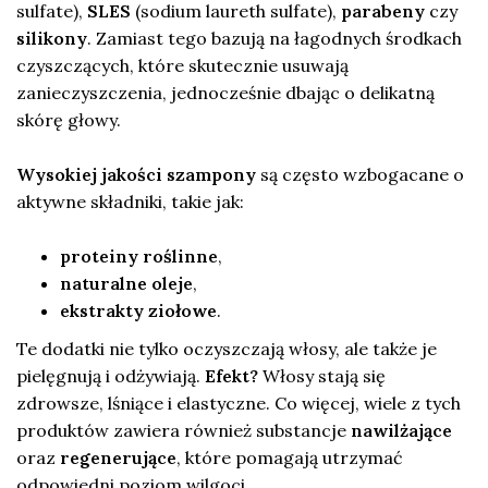
sulfate),
SLES
(sodium laureth sulfate),
parabeny
czy
silikony
. Zamiast tego bazują na łagodnych środkach
czyszczących, które skutecznie usuwają
zanieczyszczenia, jednocześnie dbając o delikatną
skórę głowy.
Wysokiej jakości szampony
są często wzbogacane o
aktywne składniki, takie jak:
proteiny roślinne
,
naturalne oleje
,
ekstrakty ziołowe
.
Te dodatki nie tylko oczyszczają włosy, ale także je
pielęgnują i odżywiają.
Efekt?
Włosy stają się
zdrowsze, lśniące i elastyczne. Co więcej, wiele z tych
produktów zawiera również substancje
nawilżające
oraz
regenerujące
, które pomagają utrzymać
odpowiedni poziom wilgoci.