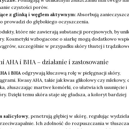
tyczne:
Pomagają w delikatnym złuszczaniu martwego nas
anie czystości porów.
ące z glinką i węglem aktywnym:
Absorbują zanieczyszcz
o prowadzi do głębokiego oczyszczenia.
dukty, które nie zawierają substancji porejnowych, by uni
óry. Kosmetyki wzbogacone o siarkę mogą dodatkowo wspi
ągrów, szczególnie w przypadku skóry tłustej i trądzikowe
i AHA i BHA – działanie i zastosowanie
AHA i BHA
odgrywają kluczową rolę w pielęgnacji skóry,
grami. Kwasy AHA, takie jak kwas glikolowy czy mlekowy, d
a, złuszczając martwe komórki, co ułatwia ich usunięcie i
ry. Dzięki temu skóra staje się gładsza, a koloryt bardziej
s salicylowy
, penetrują głębiej w skórę, regulując wydziel
przeciwzapalnie. Ich zdolność do rozpuszczania w tłuszcz