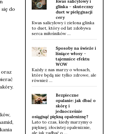
Kwas salicylowy i
an
glinka – skuteczny
 się do
duet w pielęgnacji
cery
Kwas salicylowy i zielona glinka
to duet, który od lat zdobywa
serca miłośników …
Sposoby na świeże i
lśniące włosy –
tajemnice efektu
WOW
Każdy z nas marzy o włosach,
 oraz
które będą nie tylko zdrowe, ale
pierać
również …
skóry.
Bezpieczne
opalanie: jak dbać o
skórę i
jednocześnie
ików,
osiągnąć piękną opaleniznę?
namid,
Lato to czas, kiedy marzymy o
pięknej, złocistej opaleniznie,
kania
ale jak zadbać o …