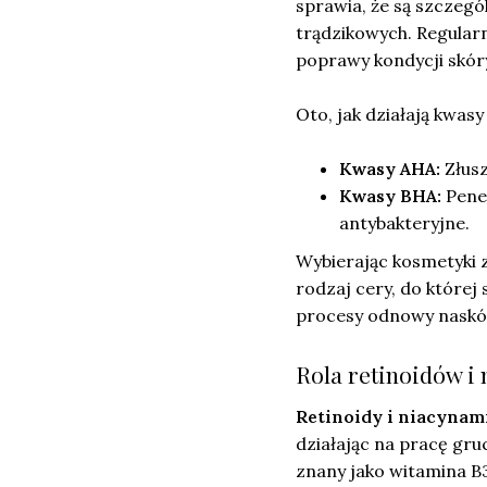
sprawia, że są szczeg
trądzikowych. Regular
poprawy kondycji skór
Oto, jak działają kwasy
Kwasy AHA:
Złusz
Kwasy BHA:
Penet
antybakteryjne.
Wybierając kosmetyki 
rodzaj cery, do które
procesy odnowy naskór
Rola retinoidów i
Retinoidy i niacynam
działając na pracę gr
znany jako witamina B