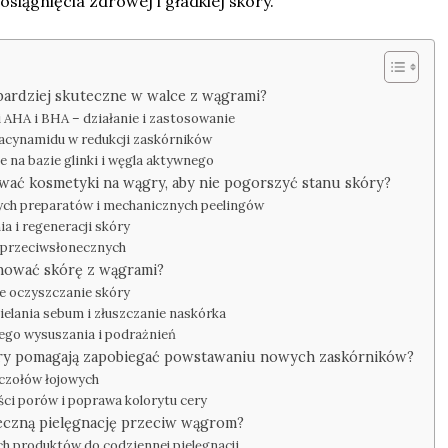
osiągnięcia zdrowej i gładkiej skóry.
jbardziej skuteczne w walce z wągrami?
 AHA i BHA – działanie i zastosowanie
niacynamidu w redukcji zaskórników
 na bazie glinki i węgla aktywnego
wać kosmetyki na wągry, aby nie pogorszyć stanu skóry?
ych preparatów i mechanicznych peelingów
a i regeneracji skóry
w przeciwsłonecznych
gnować skórę z wągrami?
ne oczyszczanie skóry
elania sebum i złuszczanie naskórka
ego wysuszania i podrażnień
gry pomagają zapobiegać powstawaniu nowych zaskórników?
uczołów łojowych
ci porów i poprawa kolorytu cery
eczną pielęgnację przeciw wągrom?
 produktów do codziennej pielęgnacji