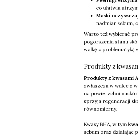
Peelingi enzyma
co ułatwia utrzym
Maski oczyszczaj
nadmiar sebum, c
Warto też wybierać pro
pogorszenia stanu sk
walkę z problematyką w
Produkty z kwasam
Produkty z kwasami 
zwłaszcza w walce z wą
na powierzchni naskórk
sprzyja regeneracji skó
równomierny.
Kwasy BHA, w tym
kwa
sebum oraz działając 