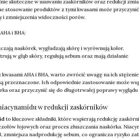
ólnie skuteczne w usuwaniu zaskórników oraz redukcji zmi
ne stosowanie produktów z tymi kwasami może przyczynić
y i zmniejszenia widoczności porów.
 AHA i BHA:
czają naskórek, wygładzają skórę i wyrównują kolor.
rują w głąb skóry, regulują sebum oraz mają działanie
z kwasami AHA i BHA, warto zwrócić uwagę na ich stężenie
j są przeznaczone. Ich odpowiednie zastosowanie może ws
ka oraz przyczynić się do długotrwałej poprawy wyglądu 
 niacynamidu w redukcji zaskórników
id
to kluczowe składniki, które wspierają redukcję zaskórn
uczołów łojowych oraz proces złuszczania naskórka. Niacy
3, zmniejsza nadprodukcję sebum, co ogranicza ryzyko zat