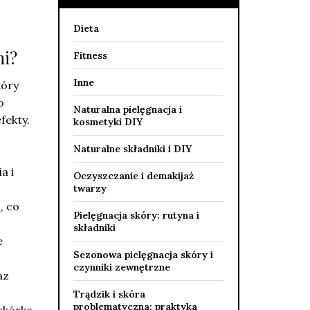
Dieta
mi?
Fitness
Inne
kóry
o
Naturalna pielęgnacja i
fekty.
kosmetyki DIY
Naturalne składniki i DIY
a i
Oczyszczanie i demakijaż
twarzy
a
, co
Pielęgnacja skóry: rutyna i
składniki
e
Sezonowa pielęgnacja skóry i
czynniki zewnętrzne
az
Trądzik i skóra
problematyczna: praktyka