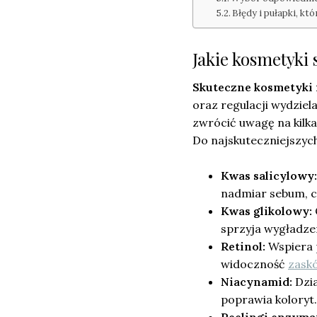
Błędy i pułapki, kt
Jakie kosmetyki 
Skuteczne kosmetyki
oraz regulacji wydziel
zwrócić uwagę na kilk
Do najskuteczniejszych
Kwas salicylowy:
nadmiar sebum, c
Kwas glikolowy:
sprzyja wygładze
Retinol:
Wspiera p
widoczność
zask
Niacynamid:
Dzia
poprawia koloryt.