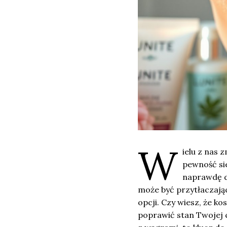
W
ielu z nas 
pewność si
naprawdę d
może być przytłaczając
opcji. Czy wiesz, że k
poprawić stan Twojej c