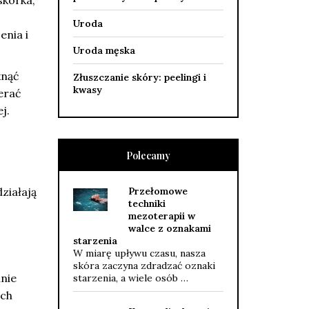
kórka,
Uroda
enia i
Uroda męska
knąć
Złuszczanie skóry: peelingi i
kwasy
erać
j.
Polecamy
Przełomowe
ziałają
techniki
mezoterapii w
walce z oznakami
starzenia
W miarę upływu czasu, nasza
skóra zaczyna zdradzać oznaki
anie
starzenia, a wiele osób …
ach