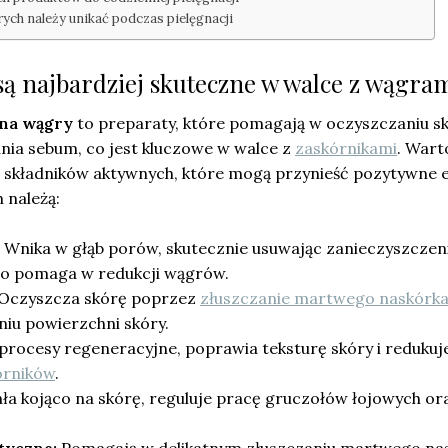
órych należy unikać podczas pielęgnacji
są najbardziej skuteczne w walce z wągra
 na wągry
to preparaty, które pomagają w oczyszczaniu s
ania sebum, co jest kluczowe w walce z
zaskórnikami
. Wart
a składników aktywnych, które mogą przynieść pozytywne e
 należą:
Wnika w głąb porów, skutecznie usuwając zanieczyszczeni
o pomaga w redukcji wągrów.
Oczyszcza skórę poprzez
złuszczanie martwego naskórk
niu powierzchni skóry.
rocesy regeneracyjne, poprawia teksturę skóry i redukuj
órników
.
ła kojąco na skórę, reguluje pracę gruczołów łojowych or