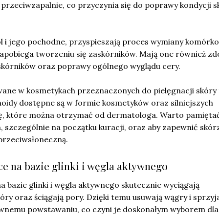
przeciwzapalnie, co przyczynia się do poprawy kondycji sk
ol i jego pochodne, przyspieszają proces wymiany komórko
zapobiega tworzeniu się zaskórników. Mają one również zd
askórników oraz poprawy ogólnego wyglądu cery.
owane w kosmetykach przeznaczonych do pielęgnacji skóry 
noidy dostępne są w formie kosmetyków oraz silniejszych
, które można otrzymać od dermatologa. Warto pamiętać
 szczególnie na początku kuracji, oraz aby zapewnić skór
przeciwsłoneczną.
ce na bazie glinki i węgla aktywnego
a bazie glinki i węgla aktywnego skutecznie wyciągają
óry oraz ściągają pory. Dzięki temu usuwają wągry i sprzyj
wnemu powstawaniu, co czyni je doskonałym wyborem dla