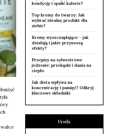
kondycję i spalić kalorie?
Top kremy do twarzy: Jak
wybrać idealny produkt dla
siebie?
Kremy wyszczuplające – jak
działają i jakie przynoszą
efekty?
Przepisy na sylwestrowe
jedzenie: przekąski i dania na
ciepło
Jak dieta wpływa na
koncentrację i pamięć? Odkryj
obniżyć
kluczowe składniki
tyki
kóry
ych
Uroda
 walce