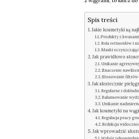
z wągrami, to klucz do 
Spis treści
Jakie kosmetyki są na
Produkty z kwasami
Rola retinoidów i 
Maski oczyszczające
Jak prawidłowo stoso
Unikanie agresywn
Znaczenie nawilżeni
Stosowanie filtró
Jak skutecznie pielę
Regularne i dokład
Balansowanie wydzi
Unikanie nadmiern
Jak kosmetyki na wą
Regulacja pracy gr
Redukcja widocznoś
Jak wprowadzić skut
Wybór odpowiednich