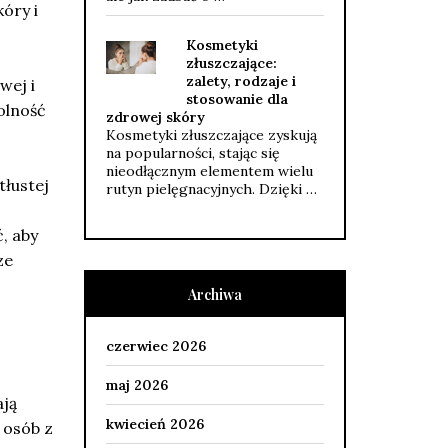
óry i
Kosmetyki
złuszczające:
zalety, rodzaje i
wej i
stosowanie dla
olność
zdrowej skóry
Kosmetyki złuszczające zyskują
na popularności, stając się
nieodłącznym elementem wielu
tłustej
rutyn pielęgnacyjnych. Dzięki …
, aby
ze
Archiwa
czerwiec 2026
maj 2026
ają
kwiecień 2026
 osób z