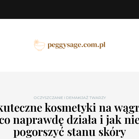
OCZYSZCZANIE I DEMAKIJAŻ TWARZY
kuteczne kosmetyki na wągr
co naprawdę działa i jak ni
pogorszyć stanu skóry