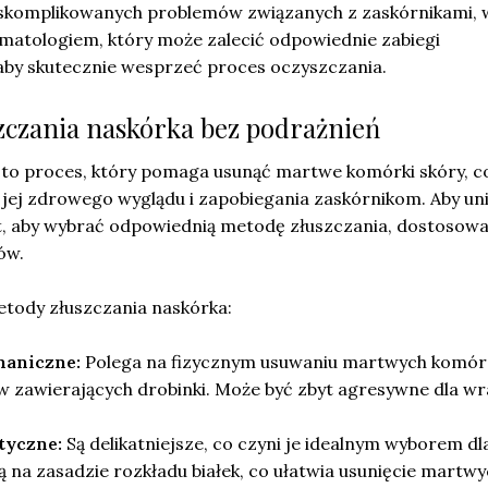
 skomplikowanych problemów związanych z zaskórnikami, 
rmatologiem, który może zalecić odpowiednie zabiegi
, aby skutecznie wesprzeć proces oczyszczania.
zczania naskórka bez podrażnień
to proces, który pomaga usunąć martwe komórki skóry, co
 jej zdrowego wyglądu i zapobiegania zaskórnikom. Aby un
t, aby wybrać odpowiednią metodę złuszczania, dostosow
ów.
etody złuszczania naskórka:
haniczne:
Polega na fizycznym usuwaniu martwych komór
 zawierających drobinki. Może być zbyt agresywne dla wr
tyczne:
Są delikatniejsze, co czyni je idealnym wyborem dl
ją na zasadzie rozkładu białek, co ułatwia usunięcie martw