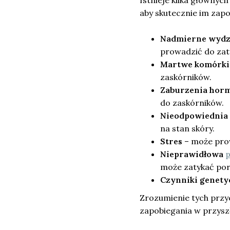
Istnieje kilka głównyc
aby skutecznie im zapo
Nadmierne wydz
prowadzić do zat
Martwe komórki
zaskórników.
Zaburzenia hor
do zaskórników.
Nieodpowiednia 
na stan skóry.
Stres
– może prow
Nieprawidłowa
p
może zatykać por
Czynniki genety
Zrozumienie tych przyc
zapobiegania w przyszł