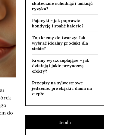
skutecznie schudnąć i uniknąć
ryzyka?
Pajacyki – jak poprawić
kondycję i spalić kalorie?
Top kremy do twarzy: Jak
wybrać idealny produkt dla
siebie?
Kremy wyszczuplające – jak
działają i jakie przynoszą
efekty?
Przepisy na sylwestrowe
jedzenie: przekąski i dania na
pu
ciepło
mórek
ego
zem do
Uroda