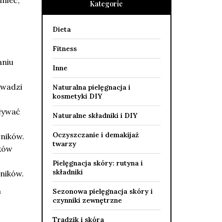
umieć,
Kategorie
Dieta
Fitness
aniu
Inne
owadzi
Naturalna pielęgnacja i
kosmetyki DIY
pływać
Naturalne składniki i DIY
Oczyszczanie i demakijaż
ników.
twarzy
ków
Pielęgnacja skóry: rutyna i
składniki
ników.
h
Sezonowa pielęgnacja skóry i
czynniki zewnętrzne
Trądzik i skóra