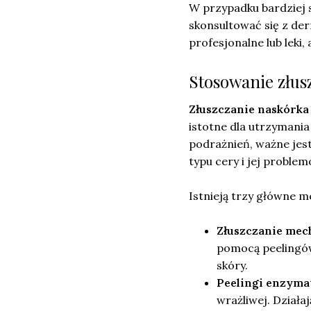
W przypadku bardziej
skonsultować się z de
profesjonalne lub leki
Stosowanie złus
Złuszczanie naskórka
istotne dla utrzymania
podrażnień, ważne jes
typu cery i jej problem
Istnieją trzy główne m
Złuszczanie mec
pomocą peelingów
skóry.
Peelingi enzyma
wrażliwej. Działa