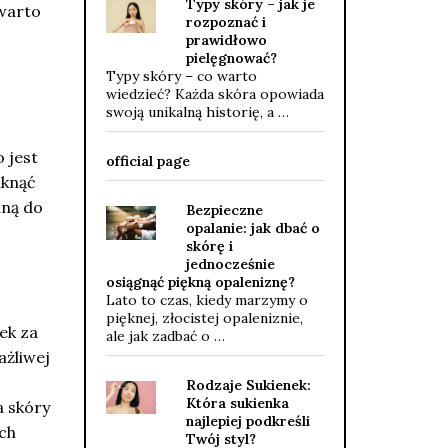
Typy skóry – jak je
warto
rozpoznać i
prawidłowo
pielęgnować?
Typy skóry – co warto
wiedzieć? Każda skóra opowiada
swoją unikalną historię, a …
 jest
official page
iknąć
aną do
Bezpieczne
opalanie: jak dbać o
skórę i
jednocześnie
osiągnąć piękną opaleniznę?
Lato to czas, kiedy marzymy o
pięknej, złocistej opaleniznie,
ek za
ale jak zadbać o …
ażliwej
Rodzaje Sukienek:
Która sukienka
a skóry
najlepiej podkreśli
ych
Twój styl?