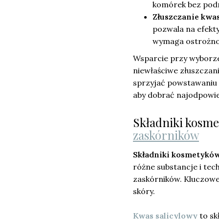
komórek bez podr
Złuszczanie kwa
pozwala na efekt
wymaga ostrożnoś
Wsparcie przy wyborze 
niewłaściwe złuszczan
sprzyjać powstawaniu 
aby dobrać najodpowie
Składniki kosme
zaskórników
Składniki kosmetyków
różne substancje i tec
zaskórników. Kluczowe
skóry.
Kwas salicylowy
to sk