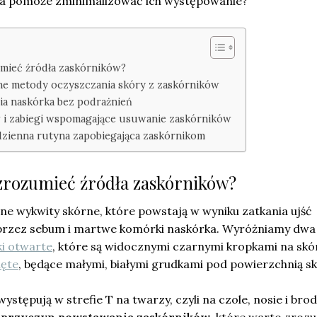
ra pomoże zminimalizować ich występowanie?
umieć źródła zaskórników?
ne metody oczyszczania skóry z zaskórników
ia naskórka bez podrażnień
 i zabiegi wspomagające usuwanie zaskórników
dzienna rutyna zapobiegająca zaskórnikom
 zrozumieć źródła zaskórników?
ne wykwity skórne, które powstają w wyniku zatkania ujść
rzez sebum i martwe komórki naskórka. Wyróżniamy dwa
ki otwarte
, które są widocznymi czarnymi kropkami na skó
ięte
, będące małymi, białymi grudkami pod powierzchnią sk
występują w strefie T na twarzy, czyli na czole, nosie i brod