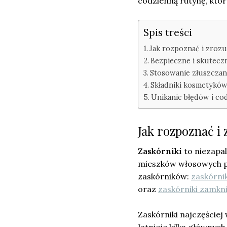
codzienną rutynę, któ
Spis treści
Jak rozpoznać i zroz
Bezpieczne i skutecz
Stosowanie złuszczan
Składniki kosmetyków
Unikanie błędów i co
Jak rozpoznać i
Zaskórniki
to niezapal
mieszków włosowych p
zaskórników:
zaskórni
oraz
zaskórniki zamkn
Zaskórniki najczęściej 