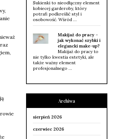
Sukienki to nieodłączny element
kobiecej garderoby, który
wy,
potrafi podkreślić styl i
anie
osobowość. Wśród …
Makijaż do pracy –
onieważ
jak wykonać szybki i
oraz
elegancki make-up?
Makijaż do pracy to
giem,
nie tylko kwestia estetyki, ale
także ważny element
profesjonalnego …
ją
Archiwa
drowie
sierpień 2026
czerwiec 2026
że