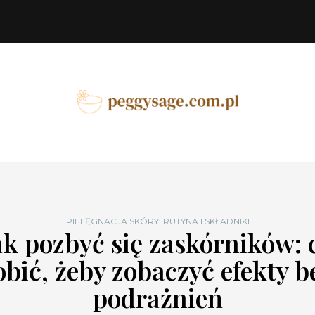
PIELĘGNACJA SKÓRY: RUTYNA I SKŁADNIKI
ak pozbyć się zaskórników: 
obić, żeby zobaczyć efekty b
podrażnień