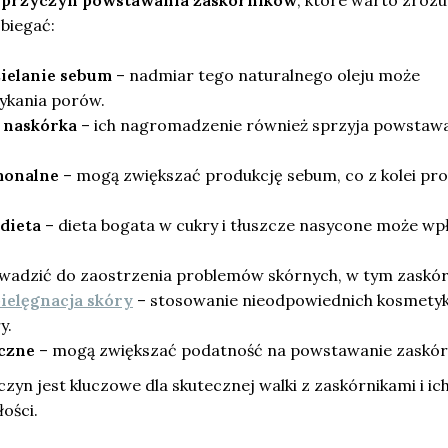
h
przyczyn powstawania zaskórników
, które warto zroz
biegać:
ielanie sebum
– nadmiar tego naturalnego oleju może
ykania porów.
 naskórka
– ich nagromadzenie również sprzyja powstaw
monalne
– mogą zwiększać produkcję sebum, co z kolei pr
dieta
– dieta bogata w cukry i tłuszcze nasycone może w
adzić do zaostrzenia problemów skórnych, w tym zaskór
ielęgnacja skóry
– stosowanie nieodpowiednich kosmety
y.
czne
– mogą zwiększać podatność na powstawanie zaskór
zyn jest kluczowe dla skutecznej walki z zaskórnikami i ic
ości.