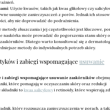
ażnień.
sami:
Użycie kwasów, takich jak kwas glikolowy czy salicylo
ywne usunięcie zanieczyszczeń z porów. Jednak ich stosow
ci, aby nie doprowadzić do podrażnienia.
metody złuszczania i jej częstotliwości jest kluczowe, p
ie naskórka może prowadzić do pogorszenia stanu skóry 
zaskórników. Dlatego warto konsultować się z dermatolo
dniejsze metody do indywidualnych potrzeb skóry.
tyków i zabiegi wspomagające
usuwanie
 i zabiegi wspomagające usuwanie zaskórników
obejmu
hniki, które pomagają w oczyszczaniu skóry oraz redukcji
 składniki to
kwas salicylowy
i retinoidy, które wspierają z
ładnik, który rozpuszcza zanieczyszczenia w porach, a tak