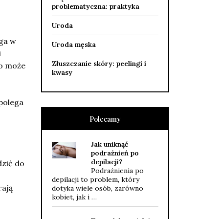
problematyczna: praktyka
Uroda
aga w
Uroda męska
i
Złuszczanie skóry: peelingi i
co może
kwasy
 polega
Polecamy
Jak uniknąć
podrażnień po
depilacji?
dzić do
Podrażnienia po
depilacji to problem, który
rają
dotyka wiele osób, zarówno
kobiet, jak i …