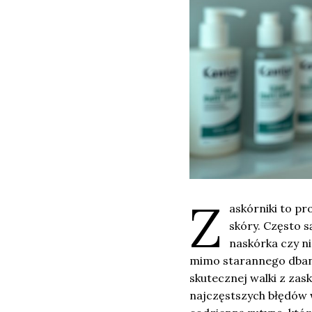
Z
askórniki to pr
skóry. Często 
naskórka czy n
mimo starannego dbania
skutecznej walki z zas
najczęstszych błędów w