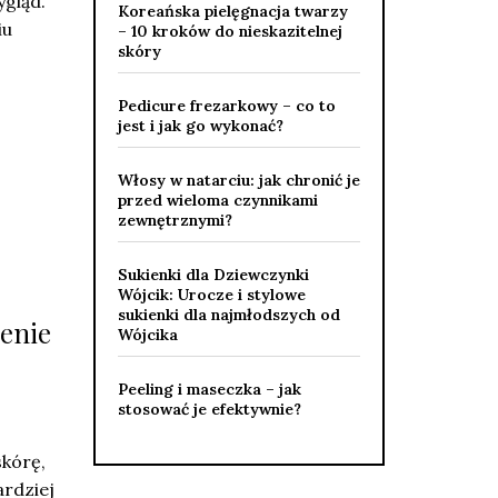
ygląd.
Koreańska pielęgnacja twarzy
iu
– 10 kroków do nieskazitelnej
skóry
Pedicure frezarkowy – co to
jest i jak go wykonać?
Włosy w natarciu: jak chronić je
przed wieloma czynnikami
zewnętrznymi?
Sukienki dla Dziewczynki
Wójcik: Urocze i stylowe
sukienki dla najmłodszych od
żenie
Wójcika
Peeling i maseczka – jak
stosować je efektywnie?
kórę,
ardziej