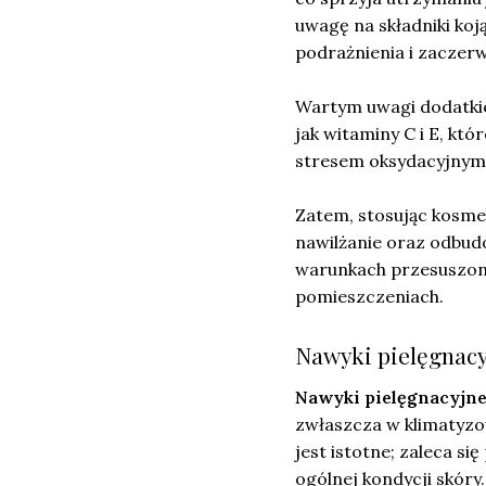
uwagę na składniki koją
podrażnienia i zaczerw
Wartym uwagi dodatkie
jak witaminy C i E, k
stresem oksydacyjnym
Zatem, stosując kosmet
nawilżanie oraz odbud
warunkach przesuszon
pomieszczeniach.
Nawyki pielęgnacy
Nawyki pielęgnacyjn
zwłaszcza w klimatyz
jest istotne; zaleca si
ogólnej kondycji skóry.