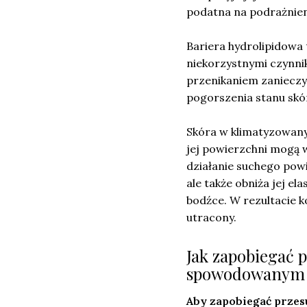
podatna na podrażnieni
Bariera hydrolipidowa
niekorzystnymi czynni
przenikaniem zanieczy
pogorszenia stanu skór
Skóra w klimatyzowany
jej powierzchni mogą
działanie suchego powi
ale także obniża jej el
bodźce. W rezultacie k
utracony.
Jak zapobiegać 
spowodowanym k
Aby zapobiegać przes