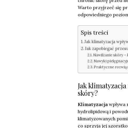
chronić skórę przed n
Warto przyjrzeć się 
odpowiedniego poziomu
Spis treści
Jak klimatyzacja wpły
Jak zapobiegać przes
Nawilżanie skóry – 
Nawyki pielęgnacyj
Praktyczne rozwią
Jak klimatyzacja
skóry?
Klimatyzacja
wpływa ne
hydrolipidową i powod
klimatyzowanych pomie
co sprzyja jej szorstko