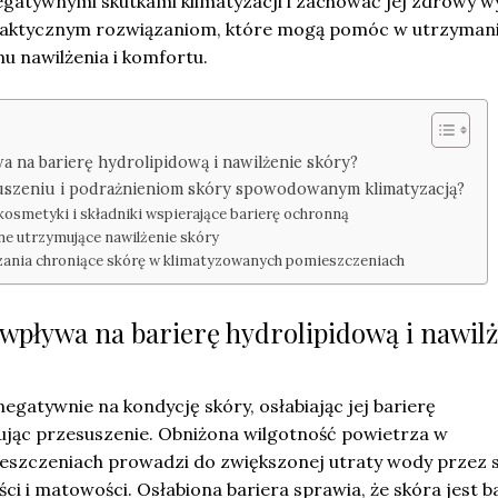
egatywnymi skutkami klimatyzacji i zachować jej zdrowy w
praktycznym rozwiązaniom, które mogą pomóc w utrzyman
 nawilżenia i komfortu.
wa na barierę hydrolipidową i nawilżenie skóry?
uszeniu i podrażnieniom skóry spowodowanym klimatyzacją?
kosmetyki i składniki wspierające barierę ochronną
ne utrzymujące nawilżenie skóry
zania chroniące skórę w klimatyzowanych pomieszczeniach
 wpływa na barierę hydrolipidową i nawil
gatywnie na kondycję skóry, osłabiając jej barierę
ując przesuszenie. Obniżona wilgotność powietrza w
szczeniach prowadzi do zwiększonej utraty wody przez s
ści i matowości. Osłabiona bariera sprawia, że skóra jest b