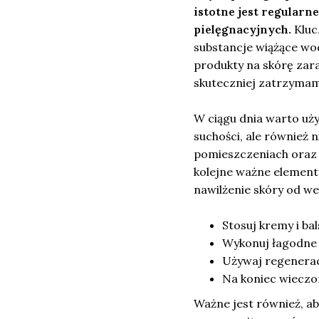
istotne jest regular
pielęgnacyjnych.
Kluc
substancje wiążące wod
produkty na skórę zara
skuteczniej zatrzymam
W ciągu dnia warto uży
suchości, ale również 
pomieszczeniach oraz u
kolejne ważne elementy
nawilżenie skóry od w
Stosuj kremy i bal
Wykonuj łagodne 
Używaj regenerac
Na koniec wieczor
Ważne jest również, a