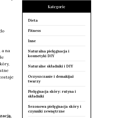
Kategorie
Dieta
Fitness
 do
Inne
 a na
Naturalna pielęgnacja i
kosmetyki DIY
łe
kóry,
Naturalne składniki i DIY
ystne
Oczyszczanie i demakijaż
zostaje
twarzy
Pielęgnacja skóry: rutyna i
składniki
Sezonowa pielęgnacja skóry i
czynniki zewnętrzne
zacją,