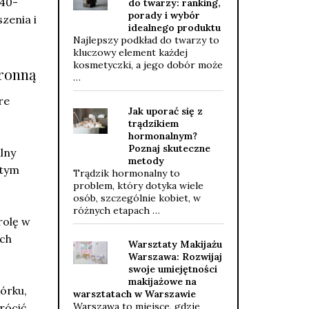
 40-
do twarzy: ranking,
porady i wybór
zenia i
idealnego produktu
Najlepszy podkład do twarzy to
kluczowy element każdej
kosmetyczki, a jego dobór może
hronną
…
re
Jak uporać się z
trądzikiem
hormonalnym?
Poznaj skuteczne
ilny
metody
 tym
Trądzik hormonalny to
problem, który dotyka wiele
osób, szczególnie kobiet, w
różnych etapach …
rolę w
Ich
Warsztaty Makijażu
Warszawa: Rozwijaj
swoje umiejętności
makijażowe na
órku,
warsztatach w Warszawie
Warszawa to miejsce, gdzie
rócić