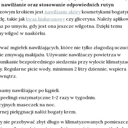
ne nawilżanie oraz stosowanie odpowiednich rutyn
zowym krokiem jest
nawilżanie skóry
kosmetykami bogaty
ę, takie jak
kwas hialuronowy
czy gliceryna. Należy apliko
z po umyciu, gdy jest ona jeszcze wilgotna. Dzięki temu
y wilgoć w naskórku.
wać mgiełek nawilżających, które nie tylko złagodzą uczuc
nie zmywają makijażu. Używanie nawilżaczy powietrza w
nikanie bezpośredniego siedzenia przy wylocie klimatyzac
. Regularne picie wody, minimum 2 litry dziennie, wspiera
ewnątrz.
samy nawilżające po kąpieli.
peelingi enzymatyczne 1-2 razy w tygodniu.
yjnych maseczek na noc.
nej pielęgnacji nałóż bogaty krem.
by nie przebywać zbyt długo w klimatyzowanych pomieszc