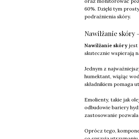
oraz monitorować pozi
60%. Dzięki tym prost
podrażnienia skóry.
Nawilżanie skóry 
Nawilżanie skóry
jest
skutecznie wspierają n
Jednym z najważniejsz
humektant, wiążąc wod
składnikiem pomaga u
Emolienty, takie jak ol
odbudowie bariery hydr
zastosowanie pozwala 
Oprócz tego, komponent
co sprzyja utrzymaniu