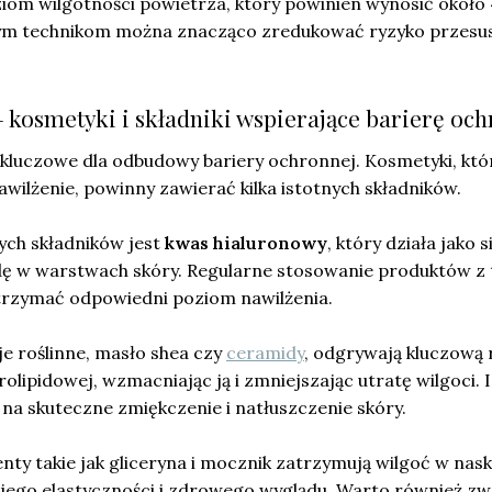
om wilgotności powietrza, który powinien wynosić około
ym technikom można znacząco zredukować ryzyko przesus
– kosmetyki i składniki wspierające barierę oc
 kluczowe dla odbudowy bariery ochronnej. Kosmetyki, któ
awilżenie, powinny zawierać kilka istotnych składników.
ych składników jest
kwas hialuronowy
, który działa jako s
ę w warstwach skóry. Regularne stosowanie produktów z
trzymać odpowiedni poziom nawilżenia.
eje roślinne, masło shea czy
ceramidy
, odgrywają kluczową 
olipidowej, wzmacniając ją i zmniejszając utratę wilgoci. 
na skuteczne zmiękczenie i natłuszczenie skóry.
y takie jak gliceryna i mocznik zatrzymują wilgoć w nask
 jego elastyczności i zdrowego wyglądu. Warto również zw