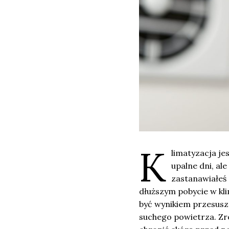
K
limatyzacja j
upalne dni, ale
zastanawiałeś 
dłuższym pobycie w k
być wynikiem przesusze
suchego powietrza. Zr