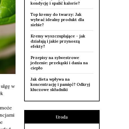
kondycję i spalić kalorie?
Top kremy do twarzy: Jak
wybrać idealny produkt dla
siebie?
Kremy wyszczuplające – jak
działają i jakie przynoszą
efekty?
Przepisy na sylwestrowe
jedzenie: przekąski i dania na
ciepło
Jak dieta wpływa na
koncentrację i pamięć? Odkryj
 ulgę w
kluczowe składniki
ek
 może
encjami
Uroda
ie