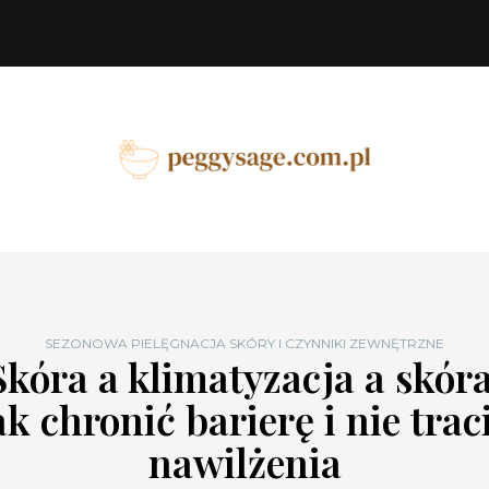
SEZONOWA PIELĘGNACJA SKÓRY I CZYNNIKI ZEWNĘTRZNE
Skóra a klimatyzacja a skóra
ak chronić barierę i nie trac
nawilżenia