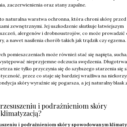
a, zaczerwienienia oraz stany zapalne.
 to naturalna warstwa ochronna, która chroni skórę przed
kami zewnętrznymi. Jej uszkodzenie skutkuje łatwiejszym
szczeń, alergenów i drobnoustrojów, co może prowadzić
y, a nawet nasilenia chorób takich jak trądzik czy egzema.
ch pomieszczeniach może również stać się napięta, sucha,
 występować nieprzyjemne odczucia swędzenia. Długotrwa
etrza nie tylko przyczynia się do szybszego starzenia się s
astyczność, przez co staje się bardziej wrażliwa na niekorz
ondycja skóry wyraźnie się pogarsza, a jej naturalny blask 
przesuszeniu i podrażnieniom skóry
limatyzacją?
uszeniu i podrażnieniom skóry spowodowanym klimaty