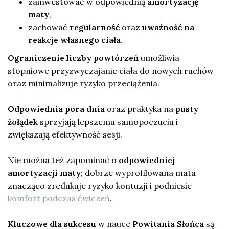
zainwestować w odpowiednią
amortyzację
maty
,
zachować
regularność
oraz
uważność na
reakcje własnego ciała
.
Ograniczenie liczby powtórzeń
umożliwia
stopniowe przyzwyczajanie ciała do nowych ruchów
oraz minimalizuje ryzyko przeciążenia.
Odpowiednia pora dnia
oraz praktyka na
pusty
żołądek
sprzyjają lepszemu samopoczuciu i
zwiększają efektywność sesji.
Nie można też zapominać o
odpowiedniej
amortyzacji maty
; dobrze wyprofilowana mata
znacząco zredukuje ryzyko kontuzji i podniesie
komfort podczas ćwiczeń
.
Kluczowe dla sukcesu
w nauce
Powitania Słońca
są