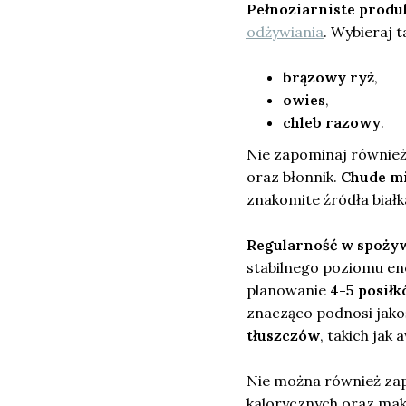
Pełnoziarniste prod
odżywiania
. Wybieraj ta
brązowy ryż
,
owies
,
chleb razowy
.
Nie zapominaj równie
oraz błonnik.
Chude m
znakomite źródła białk
Regularność w spoży
stabilnego poziomu en
planowanie
4-5 posił
znacząco podnosi jako
tłuszczów
, takich jak
Nie można również za
kalorycznych oraz mak