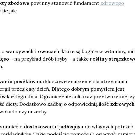
ukty zbożowe
powinny stanowić fundament
zdrowego
kie jak:
ż o
warzywach i owocach
, które są bogate w witaminy, mi
ięso
– na przykład drób i ryby – a także
rośliny strączkow
a.
waniu posiłków
ma kluczowe znaczenie dla utrzymania
ergii przez cały dzień. Dlatego dobrym pomysłem jest
ków
każdego dnia. Ograniczenie soli oraz przetworzonej ż
ść diety. Dodatkowo zadbaj o odpowiednią ilość
zdrowych
 awokado czy orzechy.
pomnieć o
dostosowaniu jadłospisu
do własnych potrzeb
roskładników. Takie podejście pomoże Ci osiągnąć zamie