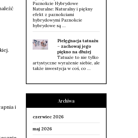
Paznokcie Hybrydowe
naleźć
Naturalne: Naturalny i piękny
efekt z paznokciami
hybrydowymi Paznokcie
hybrydowe są …
Pielęgnacja tatuażu
– zachowaj jego
iej.
piękno na dłużej
Tatuaże to nie tylko
artystyczne wyrażenie siebie, ale
także inwestycja w coś, co …
Archiwa
apnia i
czerwiec 2026
maj 2026
tecznie