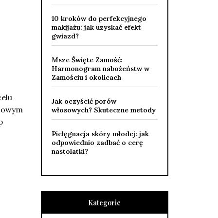
10 kroków do perfekcyjnego
makijażu: jak uzyskać efekt
gwiazd?
Msze Święte Zamość:
Harmonogram nabożeństw w
Zamościu i okolicach
celu
Jak oczyścić porów
czowym
włosowych? Skuteczne metody
p
Pielęgnacja skóry młodej: jak
odpowiednio zadbać o cerę
nastolatki?
Kategorie