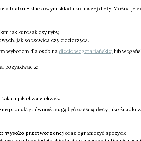
ć o białku
– kluczowym składniku naszej diety. Można je z
kim jak kurczak czy ryby,
owych, jak soczewica czy ciecierzyca.
tym wyborem dla osób na
diecie wegetariańskiej
lub wegańsk
 pozyskiwać z:
 takich jak oliwa z oliwek.
ne produkty również mogą być częścią diety jako źródło w
ci wysoko przetworzonej
oraz ograniczyć spożycie
ierając odpowiednie składniki do naszego jadłospisu, sku