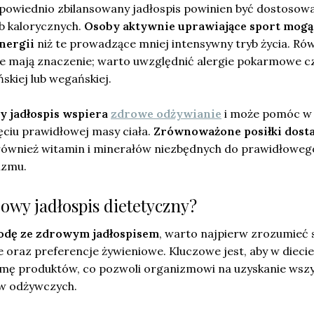
powiednio zbilansowany jadłospis powinien być dostosow
b kalorycznych.
Osoby aktywnie uprawiające sport mogą
nergii
niż te prowadzące mniej intensywny tryb życia. Ró
e mają znaczenie; warto uwzględnić alergie pokarmowe c
skiej lub wegańskiej.
 jadłospis wspiera
zdrowe odżywianie
i może pomóc w
ęciu prawidłowej masy ciała.
Zrównoważone posiłki dosta
 również witamin i minerałów niezbędnych do prawidłoweg
izmu.
owy jadłospis dietetyczny?
odę ze zdrowym jadłospisem
, warto najpierw zrozumieć
oraz preferencje żywieniowe. Kluczowe jest, aby w diecie
mę produktów, co pozwoli organizmowi na uzyskanie wszy
ów odżywczych.