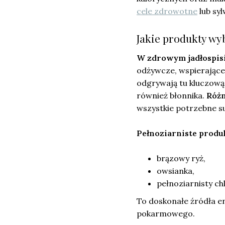
cele zdrowotne
lub sy
Jakie produkty wy
W zdrowym jadłospis
odżywcze, wspierające
odgrywają tu kluczową 
również błonnika.
Różn
wszystkie potrzebne s
Pełnoziarniste prod
brązowy ryż,
owsianka,
pełnoziarnisty ch
To doskonałe źródła en
pokarmowego.