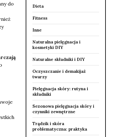
any do
Dieta
Fitness
wnież
zy
Inne
Naturalna pielęgnacja i
kosmetyki DIY
rczają
Naturalne składniki i DIY
o
Oczyszczanie i demakijaż
twarzy
Pielęgnacja skóry: rutyna i
składniki
 swoje
Sezonowa pielęgnacja skóry i
czynniki zewnętrzne
stkich
Trądzik i skóra
problematyczna: praktyka