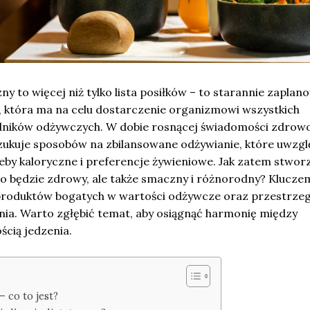
zny to więcej niż tylko lista posiłków – to starannie zapla
 która ma na celu dostarczenie organizmowi wszystkich
dników odżywczych. W dobie rosnącej świadomości zdrowo
zukuje sposobów na zbilansowane odżywianie, które uwzgl
eby kaloryczne i preferencje żywieniowe. Jak zatem stwor
ylko będzie zdrowy, ale także smaczny i różnorodny? Klucze
produktów bogatych w wartości odżywcze oraz przestrze
ia. Warto zgłębić temat, aby osiągnąć harmonię między
cią jedzenia.
– co to jest?