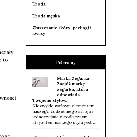
Uroda
Uroda męska
Złuszczanie skóry: peelingi i
kwasy
nerały
e
to
Polecamy
Marka Zegarka:
Znajdź markę
zegarka, która
odpowiada
ywności
Twojemu stylowi
Niezwykle ważnym elementem
naszego codziennego stroju i
jednocześnie nieodłącznym
atrybutem naszego stylu jest …
rzone