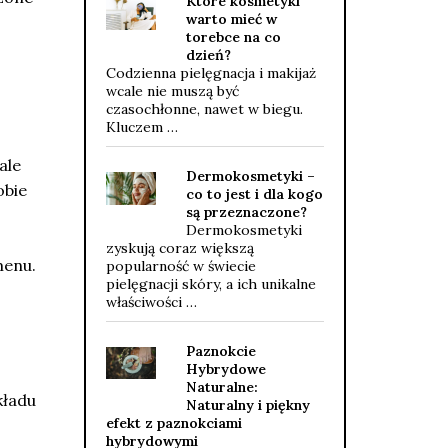
Które kosmetyki
warto mieć w
torebce na co
dzień?
Codzienna pielęgnacja i makijaż
wcale nie muszą być
czasochłonne, nawet w biegu.
Kluczem …
ale
Dermokosmetyki –
obie
co to jest i dla kogo
są przeznaczone?
Dermokosmetyki
zyskują coraz większą
menu.
popularność w świecie
pielęgnacji skóry, a ich unikalne
właściwości …
Paznokcie
Hybrydowe
Naturalne:
kładu
Naturalny i piękny
efekt z paznokciami
hybrydowymi