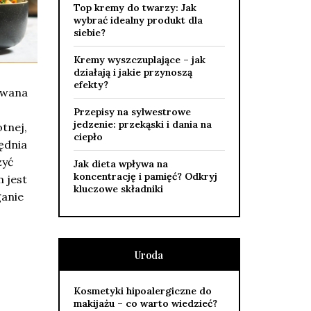
Top kremy do twarzy: Jak
wybrać idealny produkt dla
siebie?
Kremy wyszczuplające – jak
działają i jakie przynoszą
efekty?
nowana
Przepisy na sylwestrowe
jedzenie: przekąski i dania na
tnej,
ciepło
ędnia
zyć
Jak dieta wpływa na
koncentrację i pamięć? Odkryj
m jest
kluczowe składniki
ganie
Uroda
Kosmetyki hipoalergiczne do
makijażu – co warto wiedzieć?