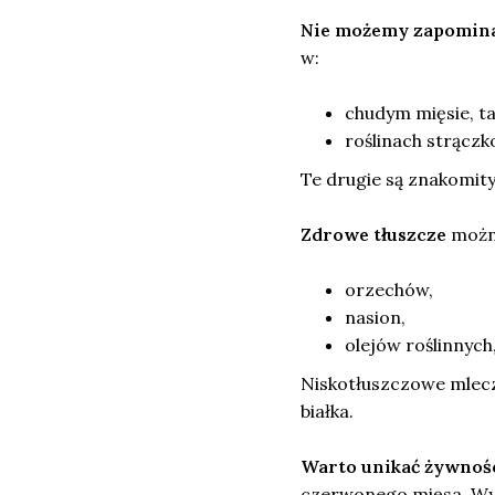
Nie możemy zapomina
w:
chudym mięsie, ta
roślinach strączk
Te drugie są znakomi
Zdrowe tłuszcze
można
orzechów,
nasion,
olejów roślinnych,
Niskotłuszczowe mlecz
białka.
Warto unikać żywnoś
czerwonego mięsa. Wyb