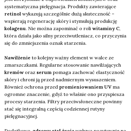
systematyczna pielęgnacja. Produkty zawierające
retinol
wykazują szczególnie dużą skuteczność –
wspierają regenerację skóry i stymulują produkcję
kolagenu
. Nie można zapominać o roli
witaminy C
,
która działa jako silny przeciwutleniacz, co przyczynia
się do zmniejszenia oznak starzenia.
Nawilżenie
to kolejny ważny element w walce ze
zmarszczkami. Regularne stosowanie nawilżających
kremów
oraz
serum
pomaga zachować elastyczność
skóry i chroni ją przed nadmiernym wysuszeniem.
Również ochrona przed
promieniowaniem UV
ma
ogromne znaczenie, gdyż to właśnie ono przyspiesza
procesy starzenia. Filtry przeciwsłoneczne powinny
stać się integralną częścią codziennej rutyny
pielęgnacyjnej.
Dodatkowo,
zdrowy styl życia
wpływa pozytywnie na