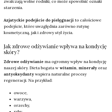
zwalczają wolne rodniki, co może spowolnić oznaki
starzenia.
Azjatyckie podejście do pielęgnacji
to całościowe
podejście, które uwzględnia zarówno rutynę
kosmetyczną, jak i zdrowy styl życia.
Jak zdrowe odżywianie wpływa na kondycję
skóry?
Zdrowe odżywianie
ma ogromny wpływ na kondycję
naszej skóry. Dieta bogata w
witamin
,
minerały
oraz
antyoksydanty
wspiera naturalne procesy
regeneracji. Na przykład:
owoce,
warzywa,
orzechy,
ryby.