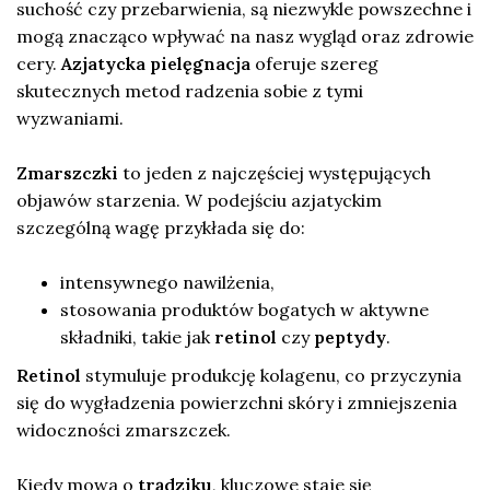
suchość czy przebarwienia, są niezwykle powszechne i
mogą znacząco wpływać na nasz wygląd oraz zdrowie
cery.
Azjatycka pielęgnacja
oferuje szereg
skutecznych metod radzenia sobie z tymi
wyzwaniami.
Zmarszczki
to jeden z najczęściej występujących
objawów starzenia. W podejściu azjatyckim
szczególną wagę przykłada się do:
intensywnego nawilżenia,
stosowania produktów bogatych w aktywne
składniki, takie jak
retinol
czy
peptydy
.
Retinol
stymuluje produkcję kolagenu, co przyczynia
się do wygładzenia powierzchni skóry i zmniejszenia
widoczności zmarszczek.
Kiedy mowa o
trądziku
, kluczowe staje się