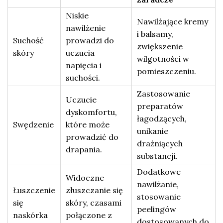
Niskie
Nawilżające kremy
nawilżenie
i balsamy,
Suchość
prowadzi do
zwiększenie
skóry
uczucia
wilgotności w
napięcia i
pomieszczeniu.
suchości.
Zastosowanie
Uczucie
preparatów
dyskomfortu,
łagodzących,
Swędzenie
które może
unikanie
prowadzić do
drażniących
drapania.
substancji.
Dodatkowe
Widoczne
nawilżanie,
Łuszczenie
złuszczanie się
stosowanie
się
skóry, czasami
peelingów
naskórka
połączone z
dostosowanych do