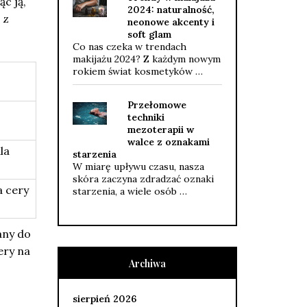
c ją,
2024: naturalność,
 z
neonowe akcenty i
soft glam
Co nas czeka w trendach
makijażu 2024? Z każdym nowym
rokiem świat kosmetyków …
Przełomowe
techniki
mezoterapii w
walce z oznakami
la
starzenia
W miarę upływu czasu, nasza
skóra zaczyna zdradzać oznaki
a cery
starzenia, a wiele osób …
any do
ery na
Archiwa
sierpień 2026