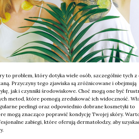
y to problem, który dotyka wiele osób, szczególnie tych z
szaną. Przyczyny tego zjawiska są zróżnicowane i obejmują
kę, jak i czynniki środowiskowe. Choć mogą one być frustr
znych metod, które pomogą zredukować ich widoczność. Wł
egularne peelingi oraz odpowiednio dobrane kosmetyki to
óre mogą znacząco poprawić kondycję Twojej skóry. Wart
sjonalne zabiegi, które oferują dermatolodzy, aby uzyska
y.