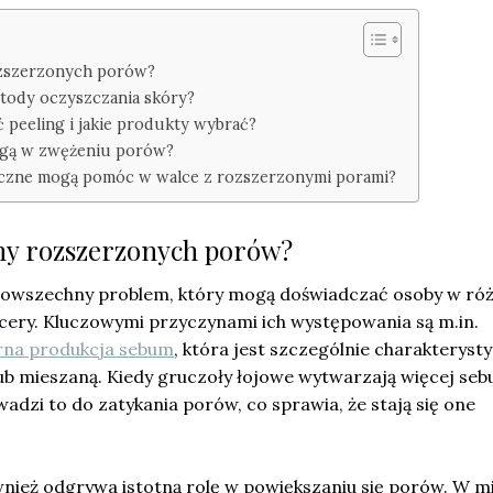
ozszerzonych porów?
etody oczyszczania skóry?
 peeling i jakie produkty wybrać?
ogą w zwężeniu porów?
yczne mogą pomóc w walce z rozszerzonymi porami?
yny rozszerzonych porów?
powszechny problem, który mogą doświadczać osoby w ró
 cery. Kluczowymi przyczynami ich występowania są m.in.
na produkcja sebum
, która jest szczególnie charakteryst
 lub mieszaną. Kiedy gruczoły łojowe wytwarzają więcej seb
wadzi to do zatykania porów, co sprawia, że stają się one
wnież odgrywa istotną rolę w powiększaniu się porów. W m