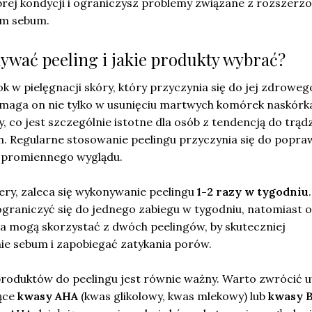
rej kondycji i ograniczysz problemy związane z rozszerz
em sebum.
nywać peeling i jakie produkty wybrać?
ok w pielęgnacji skóry, który przyczynia się do jej zdroweg
omaga on nie tylko w usunięciu martwych komórek naskórka
, co jest szczególnie istotne dla osób z tendencją do trąd
h. Regularne stosowanie peelingu przyczynia się do popra
j promiennego wyglądu.
ery, zaleca się wykonywanie peelingu
1-2 razy w tygodniu
graniczyć się do jednego zabiegu w tygodniu, natomiast o
na mogą skorzystać z dwóch peelingów, by skuteczniej
ie sebum i zapobiegać zatykania porów.
roduktów do peelingu jest równie ważny. Warto zwrócić 
ące
kwasy AHA
(kwas glikolowy, kwas mlekowy) lub
kwasy 