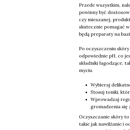
Przede wszystkim, nal
powinny być dostosowa
czy mieszanej, produk
skutecznie pomagać w 
będą preparaty na bazie
Po oczyszczeniu skóry
odpowiednie pH, co jes
składniki łagodzące, ta
myciu.
Wybieraj delikatn
Stosuj toniki, kt
Wprowadzaj regul
gromadzenia się 
Oczyszczanie skóry to
takie jak nawilżanie 