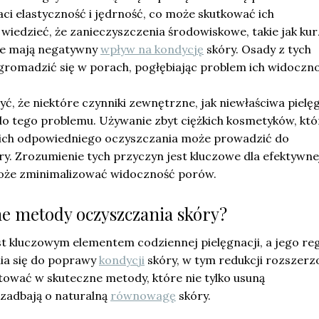
aci elastyczność i jędrność, co może skutkować ich
iedzieć, że zanieczyszczenia środowiskowe, takie jak kur
że mają negatywny
wpływ na kondycję
skóry. Osady z tych
romadzić się w porach, pogłębiając problem ich widoczno
, że niektóre czynniki zewnętrzne, jak niewłaściwa pielę
do tego problemu. Używanie zbyt ciężkich kosmetyków, któ
ak ich odpowiedniego oczyszczania może prowadzić do
y. Zrozumienie tych przyczyn jest kluczowe dla efektywne
może zminimalizować widoczność porów.
ne metody oczyszczania skóry?
st kluczowym elementem codziennej pielęgnacji, a jego re
ia się do poprawy
kondycji
skóry, w tym redukcji rozszer
ować w skuteczne metody, które nie tylko usuną
i zadbają o naturalną
równowagę
skóry.