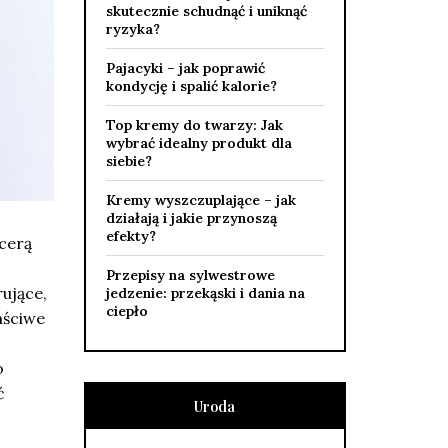
skutecznie schudnąć i uniknąć
ryzyka?
Pajacyki – jak poprawić
kondycję i spalić kalorie?
Top kremy do twarzy: Jak
wybrać idealny produkt dla
siebie?
Kremy wyszczuplające – jak
działają i jakie przynoszą
efekty?
 cerą
Przepisy na sylwestrowe
ujące,
jedzenie: przekąski i dania na
ciepło
aściwe
o
ć
Uroda