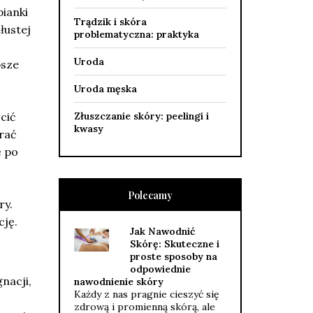
pianki
Trądzik i skóra
łustej
problematyczna: praktyka
Uroda
psze
Uroda męska
cić
Złuszczanie skóry: peelingi i
kwasy
erać
ę po
Polecamy
ry.
cję.
Jak Nawodnić
Skórę: Skuteczne i
proste sposoby na
odpowiednie
nacji,
nawodnienie skóry
Każdy z nas pragnie cieszyć się
zdrową i promienną skórą, ale