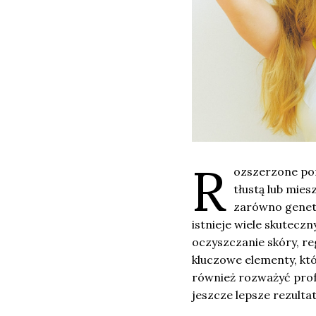
R
ozszerzone por
tłustą lub mie
zarówno genety
istnieje wiele skutec
oczyszczanie skóry, r
kluczowe elementy, kt
również rozważyć profe
jeszcze lepsze rezultat