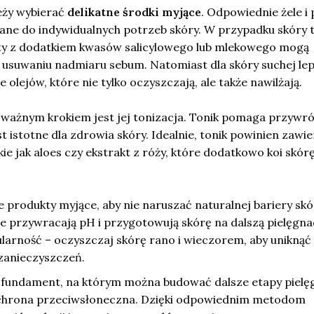
eży wybierać
delikatne środki myjące
. Odpowiednie żele i 
ne do indywidualnych potrzeb skóry. W przypadku skóry t
ty z dodatkiem kwasów salicylowego lub mlekowego mogą
usuwaniu nadmiaru sebum. Natomiast dla skóry suchej le
 olejów, które nie tylko oczyszczają, ale także nawilżają.
 ważnym krokiem jest jej tonizacja. Tonik pomaga przywró
t istotne dla zdrowia skóry. Idealnie, tonik powinien zawi
kie jak aloes czy ekstrakt z róży, które dodatkowo koi skór
e produkty myjące, aby nie naruszać naturalnej bariery skó
óre przywracają pH i przygotowują skórę na dalszą pielęgna
arność – oczyszczaj skórę rano i wieczorem, aby uniknąć
zanieczyszczeń.
 fundament, na którym można budować dalsze etapy pielęg
i ochrona przeciwsłoneczna. Dzięki odpowiednim metodom