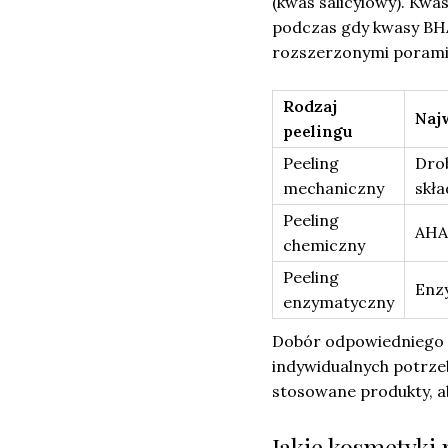
(kwas salicylowy). Kwa
podczas gdy kwasy BHA 
rozszerzonymi porami 
Rodzaj
Naj
peelingu
Peeling
Dro
mechaniczny
skła
Peeling
AHA
chemiczny
Peeling
Enz
enzymatyczny
Dobór odpowiedniego r
indywidualnych potrze
stosowane produkty, ab
Jakie kosmetyk