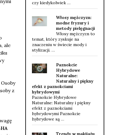
onymi
czy kiedykolwiek …
Włosy mężczyzn:
modne fryzury i
metody pielęgnacji
Włosy mężczyzn to
o
temat, który zyskuje na
znaczeniu w świecie mody i
, ale
stylizacji. …
ziku
wy
Paznokcie
Hybrydowe
Naturalne:
Naturalny i piękny
. Osoby
efekt z paznokciami
soby z
hybrydowymi
Paznokcie Hybrydowe
Naturalne: Naturalny i piękny
efekt z paznokciami
hybrydowymi Paznokcie
hybrydowe są …
uwagę
BHA
Trendy w makijażu