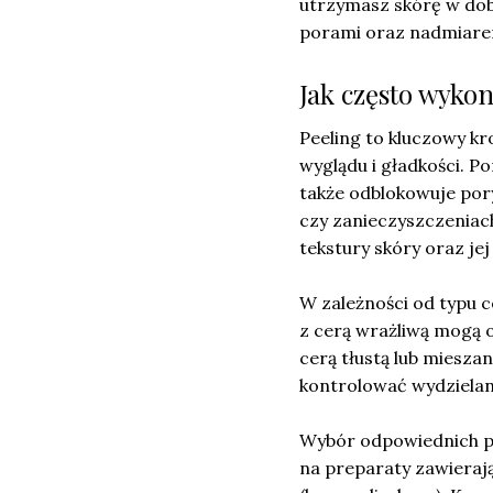
utrzymasz skórę w dob
porami oraz nadmiar
Jak często wyko
Peeling to kluczowy kr
wyglądu i gładkości. P
także odblokowuje pory
czy zanieczyszczeniac
tekstury skóry oraz je
W zależności od typu c
z cerą wrażliwą mogą o
cerą tłustą lub miesza
kontrolować wydzielan
Wybór odpowiednich p
na preparaty zawieraj