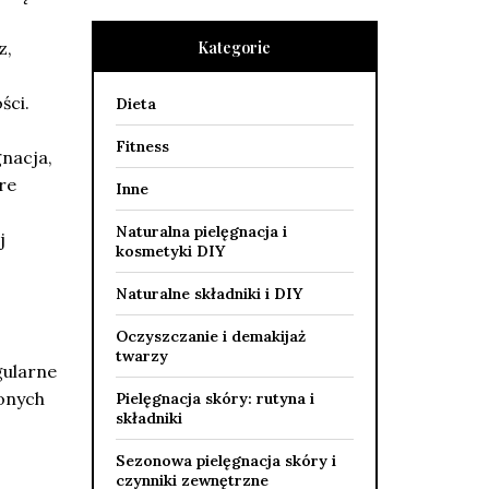
z,
Kategorie
ści.
Dieta
Fitness
gnacja,
re
Inne
Naturalna pielęgnacja i
j
kosmetyki DIY
Naturalne składniki i DIY
Oczyszczanie i demakijaż
twarzy
gularne
zonych
Pielęgnacja skóry: rutyna i
składniki
Sezonowa pielęgnacja skóry i
czynniki zewnętrzne