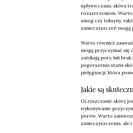
upływu czasu, skóra tr
rozszerzeniem. Warto w
smog czy toksyny, tak
zanieczyszczeń mogą g
Warto również zauważyć
mogą przyczyniać się 
zatykają pory, lub br
pogorszenia stanu skór
pielęgnacji, która po
Jakie są skutecz
Oczyszczanie skóry je
wykonywanie przyczyn
porów. Warto zainwest
zanieczyszczenia, ale 