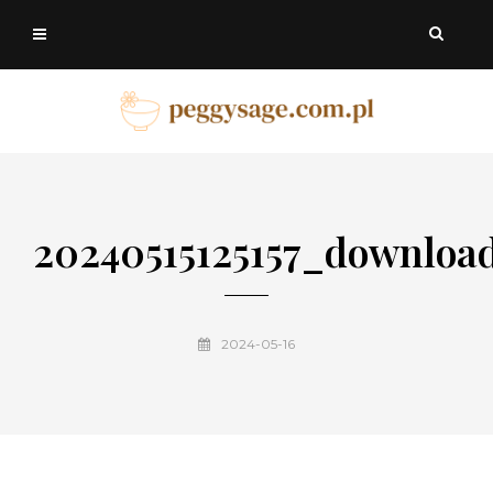
20240515125157_downloa
2024-05-16