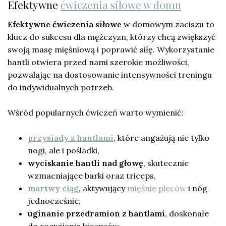
Efektywne
ćwiczenia siłowe w domu
Efektywne ćwiczenia siłowe
w domowym zaciszu to
klucz do sukcesu dla mężczyzn, którzy chcą zwiększyć
swoją masę mięśniową i poprawić siłę. Wykorzystanie
hantli otwiera przed nami szerokie możliwości,
pozwalając na dostosowanie intensywności treningu
do indywidualnych potrzeb.
Wśród popularnych ćwiczeń warto wymienić:
przysiady z hantlami
, które angażują nie tylko
nogi, ale i pośladki,
wyciskanie hantli nad głowę
, skutecznie
wzmacniające barki oraz triceps,
martwy ciąg
, aktywujący
mięśnie pleców
i nóg
jednocześnie,
uginanie przedramion z hantlami
, doskonałe
do rozwijania bicepsów,