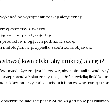
 wykonać po wystąpieniu reakcji alergicznej:
myj kosmetyk z twarzy.
ęgnacji preparaty łagodzące.
a produktów mogących podrażnić skórę.
 dermatologiem w przypadku zaostrzenia objawów.
testować kosmetyki, aby uniknąć alergii?
ków
przed użyciem jest kluczowe, aby zminimalizować ryzy
by przeprowadzić skuteczny test, nałóż niewielką ilość kosm
sce skóry, na przykład za uchem lub na wewnętrznej stron
, obserwuj to miejsce przez 24 do 48 godzin w poszukiwan