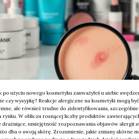
ek po użyciu nowego kosmetyku zauważyłeś u siebie swędzen
ie czy wysypkę? Reakcje alergiczne na kosmetyki mogą być
emne, ale również trudne do zidentyfikowania, szczególnie
a rynku. W obliczu rosnącej liczby produktów zawierającyc
 drażniące, umiejętność rozpoznawania objawów alergii st
kto dba o swoją skórę. Zrozumienie, jakie zmiany skórne 