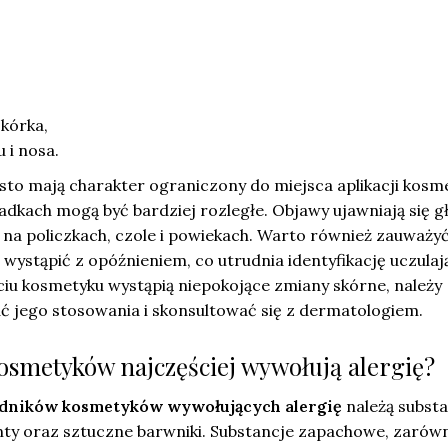
skórka,
 i nosa.
sto mają charakter ograniczony do miejsca aplikacji kosm
adkach mogą być bardziej rozległe. Objawy ujawniają się g
 na policzkach, czole i powiekach. Warto również zauważyć
wystąpić z opóźnieniem, co utrudnia identyfikację uczula
yciu kosmetyku wystąpią niepokojące zmiany skórne, należy
ć jego stosowania i skonsultować się z dermatologiem.
kosmetyków najczęściej wywołują alergię?
adników kosmetyków wywołujących alergię
należą subst
ty oraz sztuczne barwniki. Substancje zapachowe, zarów