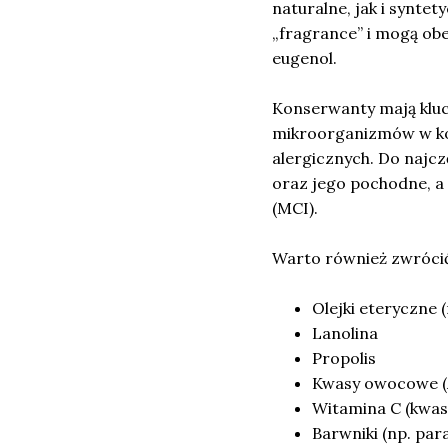
naturalne, jak i synte
„fragrance” i mogą obej
eugenol.
Konserwanty mają klu
mikroorganizmów w ko
alergicznych. Do najc
oraz jego pochodne, a 
(MCI).
Warto również zwrócić
Olejki eteryczne 
Lanolina
Propolis
Kwasy owocowe 
Witamina C (kwas
Barwniki (np. pa