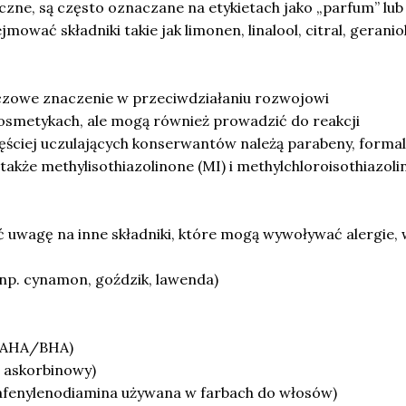
tyczne, są często oznaczane na etykietach jako „parfum” lub
mować składniki takie jak limonen, linalool, citral, geranio
czowe znaczenie w przeciwdziałaniu rozwojowi
smetykach, ale mogą również prowadzić do reakcji
zęściej uczulających konserwantów należą parabeny, forma
także methylisothiazolinone (MI) i methylchloroisothiazol
 uwagę na inne składniki, które mogą wywoływać alergie, 
(np. cynamon, goździk, lawenda)
(AHA/BHA)
 askorbinowy)
rafenylenodiamina używana w farbach do włosów)