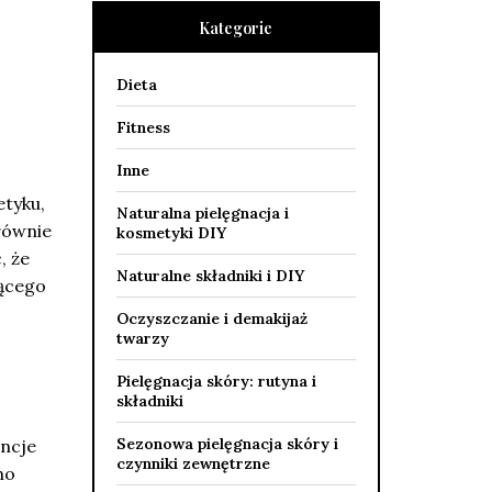
Kategorie
Dieta
Fitness
Inne
etyku,
Naturalna pielęgnacja i
łównie
kosmetyki DIY
, że
Naturalne składniki i DIY
jącego
Oczyszczanie i demakijaż
twarzy
Pielęgnacja skóry: rutyna i
składniki
Sezonowa pielęgnacja skóry i
ancje
czynniki zewnętrzne
no