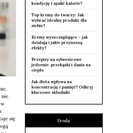
kondycję i spalić kalorie?
Top kremy do twarzy: Jak
wybrać idealny produkt dla
siebie?
Kremy wyszczuplające – jak
działają i jakie przynoszą
efekty?
Przepisy na sylwestrowe
jedzenie: przekąski i dania na
ciepło
Jak dieta wpływa na
koncentrację i pamięć? Odkryj
ie,
kluczowe składniki
 nie
 w
h
aje się
Uroda
mogą