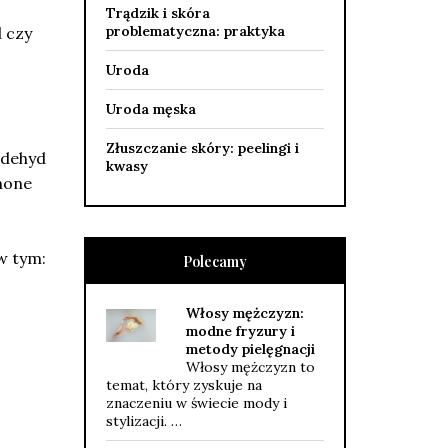
Trądzik i skóra
problematyczna: praktyka
l czy
Uroda
Uroda męska
Złuszczanie skóry: peelingi i
ldehyd
kwasy
inone
w tym:
Polecamy
Włosy mężczyzn:
modne fryzury i
metody pielęgnacji
Włosy mężczyzn to
temat, który zyskuje na
znaczeniu w świecie mody i
stylizacji. …