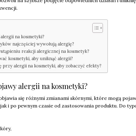
ozwoli na szybsze podjęcie odpowiednich działań i uniknię
wencji.
alergii na kosmetyki?
tyków najczęściej wywołują alergię?
tąpieniu reakcji alergicznej na kosmetyk?
wać kosmetyki, aby uniknąć alergii?
 przy alergii na kosmetyki, aby zobaczyć efekty?
bjawy alergii na kosmetyki?
objawia się różnymi zmianami skórnymi, które mogą pojawi
jak i po pewnym czasie od zastosowania produktu. Do ty
kóry,