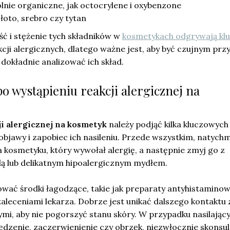
ólnie organiczne, jak octocrylene i oxybenzone
złoto, srebro czy tytan
ć i stężenie tych składników w
kosmetykach odgrywają kl
cji alergicznych, dlatego ważne jest, aby być czujnym prz
dokładnie analizować ich skład.
o wystąpieniu reakcji alergicznej na
i alergicznej na kosmetyk
należy podjąć kilka kluczowych
 objawy i zapobiec ich nasileniu. Przede wszystkim, natych
kosmetyku, który wywołał alergię, a następnie zmyj go z
ą lub delikatnym hipoalergicznym mydłem.
wać środki łagodzące, takie jak preparaty antyhistaminow
aleceniami lekarza. Dobrze jest unikać dalszego kontaktu 
mi, aby nie pogorszyć stanu skóry. W przypadku nasilający
ędzenie, zaczerwienienie czy obrzęk, niezwłocznie skonsult