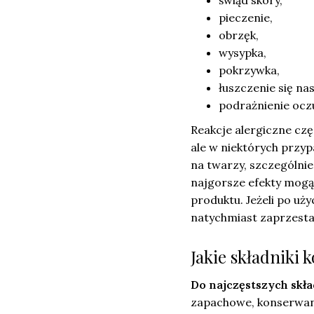
świąd skóry,
pieczenie,
obrzęk,
wysypka,
pokrzywka,
łuszczenie się na
podrażnienie oczu
Reakcje alergiczne czę
ale w niektórych przyp
na twarzy, szczególnie
najgorsze efekty mogą 
produktu. Jeżeli po uż
natychmiast zaprzesta
Jakie składniki 
Do najczęstszych skł
zapachowe, konserwan