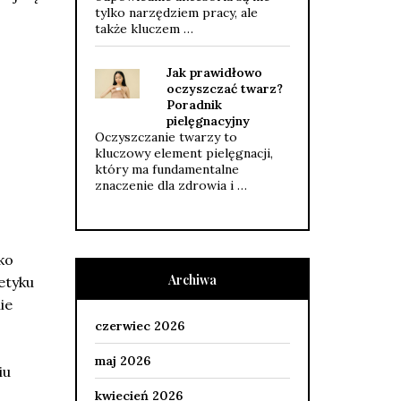
tylko narzędziem pracy, ale
także kluczem …
Jak prawidłowo
oczyszczać twarz?
Poradnik
pielęgnacyjny
Oczyszczanie twarzy to
kluczowy element pielęgnacji,
który ma fundamentalne
znaczenie dla zdrowia i …
ko
Archiwa
etyku
ie
czerwiec 2026
maj 2026
iu
kwiecień 2026