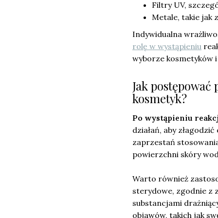
Filtry UV, szczeg
Metale, takie jak 
Indywidualna wrażliwoś
rolę w wystąpieniu
reak
wyborze kosmetyków i 
Jak postępować p
kosmetyk?
Po wystąpieniu reakcj
działań, aby złagodzić
zaprzestań stosowania 
powierzchni skóry wod
Warto również zastoso
sterydowe, zgodnie z z
substancjami drażniący
objawów, takich jak sw