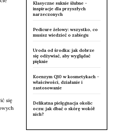
cie
Klasyczne suknie ślubne –
inspiracje dla przyszłych
narzeczonych
Pedicure żelowy: wszystko, co
musisz wiedzieć o zabiegu
Uroda od środka: jak dobrze
się odżywiać, aby wyglądać
pięknie
Koenzym Q10 w kosmetykach –
właściwości, działanie i
zastosowanie
ć się
Delikatna pielęgnacja okolic
powych
oczu: jak dbać o skórę wokół
nich?