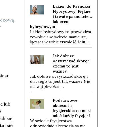
Lakier do Paznokci
Hybrydowy: Piękne
i trwałe paznokcie z
uczową
lakierem
hybrydowym
y
Lakier hybrydowy to prawdziwa
rewolucja w świecie manicure,
łącząca w sobie trwałość żelu …
Jak dobrze
oczyszczać skórę i
czemu to jest
ważne?
miast
Jak dobrze oczyszczać skórę i
dlaczego to jest tak ważne? Nie
ma wątpliwości, …
Podstawowe
e lub
akcesoria
fryzjerskie: co musi
z
mieć każdy fryzjer?
ch się
W świecie fryzjerstwa,
uj się
odpowiednie akcesoria są nie