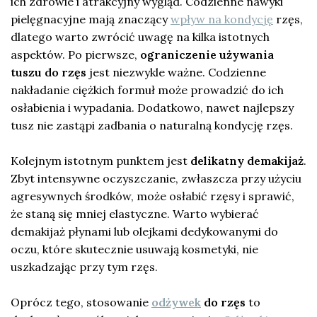
ich zdrowie i atrakcyjny wygląd. Codzienne nawyki
pielęgnacyjne mają znaczący
wpływ na kondycję
rzęs,
dlatego warto zwrócić uwagę na kilka istotnych
aspektów. Po pierwsze,
ograniczenie używania
tuszu do rzęs
jest niezwykle ważne. Codzienne
nakładanie ciężkich formuł może prowadzić do ich
osłabienia i wypadania. Dodatkowo, nawet najlepszy
tusz nie zastąpi zadbania o naturalną kondycję rzęs.
Kolejnym istotnym punktem jest
delikatny demakijaż
.
Zbyt intensywne oczyszczanie, zwłaszcza przy użyciu
agresywnych środków, może osłabić rzęsy i sprawić,
że staną się mniej elastyczne. Warto wybierać
demakijaż płynami lub olejkami dedykowanymi do
oczu, które skutecznie usuwają kosmetyki, nie
uszkadzając przy tym rzęs.
Oprócz tego, stosowanie
odżywek
do rzęs
to