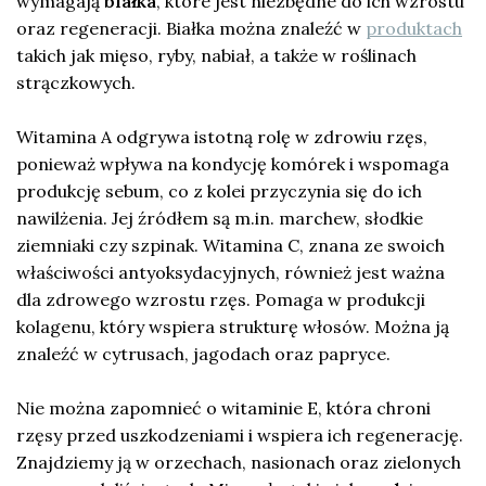
wymagają
białka
, które jest niezbędne do ich wzrostu
oraz regeneracji. Białka można znaleźć w
produktach
takich jak mięso, ryby, nabiał, a także w roślinach
strączkowych.
Witamina A odgrywa istotną rolę w zdrowiu rzęs,
ponieważ wpływa na kondycję komórek i wspomaga
produkcję sebum, co z kolei przyczynia się do ich
nawilżenia. Jej źródłem są m.in. marchew, słodkie
ziemniaki czy szpinak. Witamina C, znana ze swoich
właściwości antyoksydacyjnych, również jest ważna
dla zdrowego wzrostu rzęs. Pomaga w produkcji
kolagenu, który wspiera strukturę włosów. Można ją
znaleźć w cytrusach, jagodach oraz papryce.
Nie można zapomnieć o witaminie E, która chroni
rzęsy przed uszkodzeniami i wspiera ich regenerację.
Znajdziemy ją w orzechach, nasionach oraz zielonych