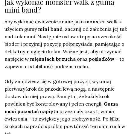
Jak wykonać monster walk z gumą
mini band?
Aby wykonać ćwiczenie znane jako
monster walk
z
użyciem gumy
mini band
, zacznij od założenia jej tuż
nad kolanami. Następnie ustaw stopy na szerokość
bioder i przyjmij pozycję półprzysiadu, pamiętając o
delikatnym ugięciu kolan. Ważne jest, aby utrzymać
napięcie w
mięśniach brzucha
oraz
pośladków
– to
zapewni ci stabilność podczas ruchu.
Gdy znajdziesz się w gotowej pozycji, wykonaj
pierwszy krok do przodu lewą nogą, a następnie
dostaw do niej prawą. Pamiętaj, że każdy krok
powinien być kontrolowany i pełen energii.
Guma
musi pozostać napięta
przez cały czas trwania
ćwiczenia – to zwiększy jego efektywność. Po kilku
krokach naprzód spróbuj powtórzyć ten sam ruch w
tył.