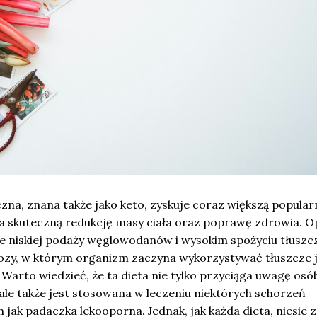
czna, znana także jako keto, zyskuje coraz większą popula
a skuteczną redukcję masy ciała oraz poprawę zdrowia. O
ie niskiej podaży węglowodanów i wysokim spożyciu tłuszc
ozy, w którym organizm zaczyna wykorzystywać tłuszcze 
 Warto wiedzieć, że ta dieta nie tylko przyciąga uwagę osó
le także jest stosowana w leczeniu niektórych schorzeń
 jak padaczka lekooporna. Jednak, jak każda dieta, niesie 