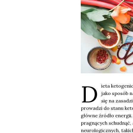
D
ieta ketogeni
jako sposób n
się na zasadz
prowadzi do stanu ket
główne źródło energii.
pragnących schudnąć, a
neurologicznych, takich