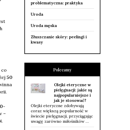
problematyczna: praktyka
Uroda
est
Uroda męska
h
Złuszczanie skóry: peelingi i
kwasy
Polecamy
 co
żej
50
owinna
Olejki eteryczne w
pielęgnacji: jakie są
rii.
najpopularniejsze i
jak je stosować?
Olejki eteryczne zdobywają
0-
coraz większą popularność w
w –
świecie pielęgnacji, przyciągając
i.
uwagę zarówno miłośników …