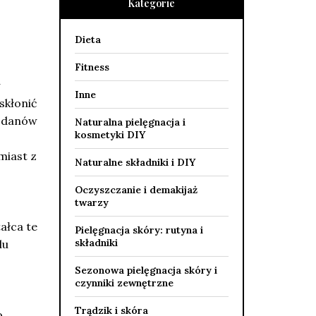
Kategorie
Dieta
Fitness
Inne
skłonić
wodanów
Naturalna pielęgnacja i
kosmetyki DIY
miast z
Naturalne składniki i DIY
Oczyszczanie i demakijaż
twarzy
ałca te
Pielęgnacja skóry: rutyna i
składniki
lu
Sezonowa pielęgnacja skóry i
czynniki zewnętrzne
Trądzik i skóra
o