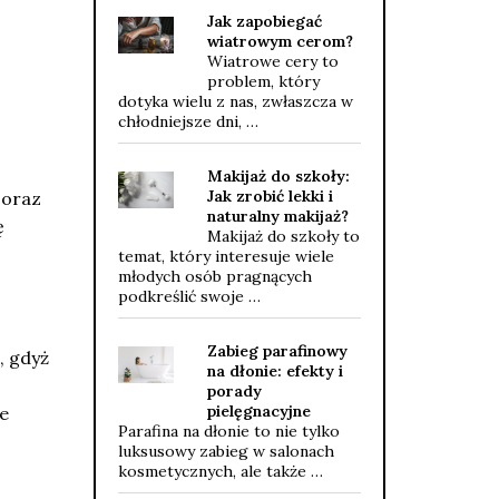
Jak zapobiegać
wiatrowym cerom?
Wiatrowe cery to
problem, który
dotyka wielu z nas, zwłaszcza w
chłodniejsze dni, …
Makijaż do szkoły:
Jak zrobić lekki i
 oraz
naturalny makijaż?
ę
Makijaż do szkoły to
temat, który interesuje wiele
młodych osób pragnących
podkreślić swoje …
Zabieg parafinowy
, gdyż
na dłonie: efekty i
porady
pielęgnacyjne
że
Parafina na dłonie to nie tylko
luksusowy zabieg w salonach
kosmetycznych, ale także …