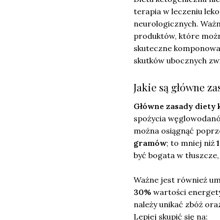
terapia w leczeniu lek
neurologicznych. Ważn
produktów, które możn
skuteczne komponowani
skutków ubocznych zw
Jakie są główne za
Główne zasady diety 
spożycia węglowodanów
można osiągnąć poprz
gramów
; to mniej niż
być bogata w tłuszcze
Ważne jest również um
30%
wartości energety
należy unikać zbóż ora
Lepiej skupić się na: