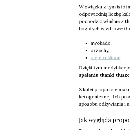
W związku z tym istotn
odpowiednią liczbę kalo
pochodzić właśnie z t
bogatych w zdrowe tłus
awokado,
orzechy,
oleje roślinne
.
Dzięki tym modyfikacj
spalaniu tkanki tłusz
Z kolei proporcje mak
ketogenicznej. Ich pra
sposobu odżywiania i 
Jak wygląda prop