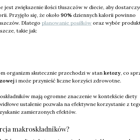
e jest zwiększenie ilości tłuszczów w diecie, aby dostarczy
rii. Przyjęło się, że około
90%
dziennych kalorii powinno
łuszczów. Dlatego
planowanie posiłków
oraz wybór produk
zcze, takie jak:
om organizm skutecznie przechodzi w stan
ketozy
, co spr
czowej
i może przynieść liczne korzyści zdrowotne.
roskładników mają ogromne znaczenie w kontekście diety
widłowe ustalenie pozwala na efektywne korzystanie z teg
uzyskanie zamierzonych efektów.
orcja makroskładników?