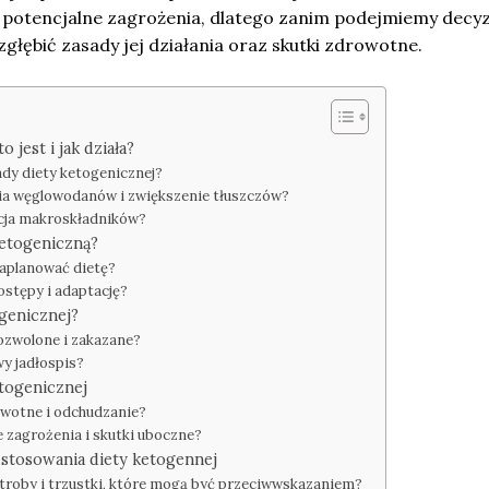
i potencjalne zagrożenia, dlatego zanim podejmiemy decyzj
łębić zasady jej działania oraz skutki zdrowotne.
 jest i jak działa?
ady diety ketogenicznej?
nia węglowodanów i zwiększenie tłuszczów?
cja makroskładników?
ketogeniczną?
zaplanować dietę?
stępy i adaptację?
ogenicznej?
dozwolone i zakazane?
wy jadłospis?
etogenicznej
rowotne i odchudzanie?
e zagrożenia i skutki uboczne?
stosowania diety ketogennej
ątroby i trzustki, które mogą być przeciwwskazaniem?