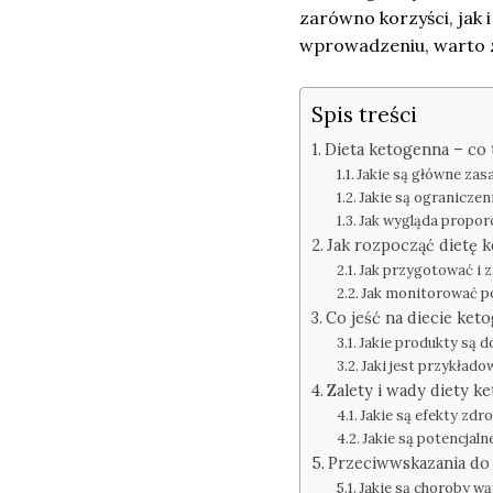
zarówno korzyści, jak 
wprowadzeniu, warto zg
Spis treści
Dieta ketogenna – co to
Jakie są główne zas
Jakie są ogranicze
Jak wygląda propor
Jak rozpocząć dietę 
Jak przygotować i 
Jak monitorować po
Co jeść na diecie ket
Jakie produkty są 
Jaki jest przykłado
Zalety i wady diety k
Jakie są efekty zd
Jakie są potencjaln
Przeciwwskazania do 
Jakie są choroby w