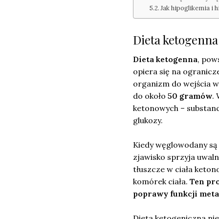
Jak hipoglikemia i 
Dieta ketogenna –
Dieta ketogenna
, pow
opiera się na ogranicz
organizm do wejścia 
do około
50 gramów
.
ketonowych – substanc
glukozy.
Kiedy węglowodany są z
zjawisko sprzyja uwaln
tłuszcze w ciała keton
komórek ciała.
Ten pro
poprawy funkcji meta
Dieta ketogeniczna ni