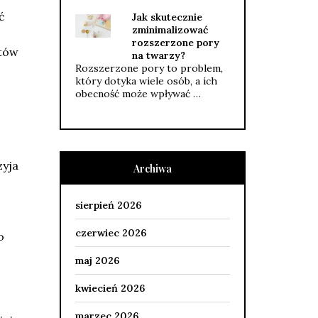
ć
Jak skutecznie
zminimalizować
rozszerzone pory
tów
na twarzy?
Rozszerzone pory to problem,
który dotyka wiele osób, a ich
obecność może wpływać …
zyja
Archiwa
sierpień 2026
czerwiec 2026
o
maj 2026
kwiecień 2026
marzec 2026