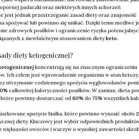
oopornej padaczki oraz niektórych innych schorzeń
e jest jednak przestrzeganie zasad diety oraz znajomość
a spożywać lub powinno się unikać. Dzięki temu możliwe j
e zdrowych posiłków i ograniczenie ryzyka potencjalnyc
iązanych z niewłaściwym stosowaniem diety
keto
.
sady diety ketogenicznej?
ketogenicznej
koncentrują się na znacznym ograniczeniu
. Ich celem jest wprowadzenie organizmu w stan ketozy,
ez utrzymanie codziennego spożycia węglowodanów poni
10%
całkowitej kaloryczności posiłków. W zamian, dieta p
, które powinny dostarczać od
60%
do
75%
wszystkich kalo
iarkowane spożycie białka, które powinno wynosić około
2
cznej diety. Kluczowy jest wybór odpowiednich produktó
z większości owoców i warzyw o wysokiej zawartości skrob