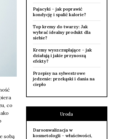
Pajacyki – jak poprawić
kondycję i spalić kalorie?
Top kremy do twarzy: Jak
wybrać idealny produkt dla
siebie?
Kremy wyszczuplające – jak
działają i jakie przynoszą
efekty?
Przepisy na sylwestrowe
jedzenie: przekąski i dania na
ciepło
rność
piera
zu, co
jako
Uroda
b
Darsonwalizacja w
kosmetologii – właściwości,
ze sobą