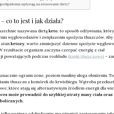
hiperlipidemia wpływają na stosowanie diety?
 co to jest i jak działa?
szechnie nazywana dietą
keto
, to sposób odżywiania, który
eniu węglowodanów i zwiększeniu spożycia tłuszczów. Aby 
w stan
ketozy
, warto zmniejszyć dzienne spożycie węglo
 W rezultacie organizm zaczyna czerpać energię z ciał
ji powstających podczas rozkładu
tkanki tłuszczowej
– za
nacznie ograniczone, poziom insuliny ulega obniżeniu. To
ianiu tłuszczu z komórek do krwiobiegu. Wątroba przekszt
owe, które stają się alternatywnym źródłem energii dla wie
ces może prowadzić do szybkiej utraty masy ciała oraz
bolicznych.
e tylko wspiera odchudzanie; ma również zastosowanie jak