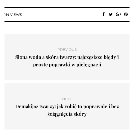
114 VIEWS
PREVIOUS
Słona woda a skóra twarzy: najczęstsze błędy i
proste poprawki w pielęgnacji
NEXT
Demakijaż twarzy: jak robić to poprawnie i bez
ściągnięcia skóry