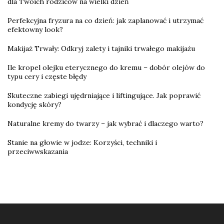
dla Twoich rodziców na wielki dzień
Perfekcyjna fryzura na co dzień: jak zaplanować i utrzymać
efektowny look?
Makijaż Trwały: Odkryj zalety i tajniki trwałego makijażu
Ile kropel olejku eterycznego do kremu – dobór olejów do
typu cery i częste błędy
Skuteczne zabiegi ujędrniające i liftingujące. Jak poprawić
kondycję skóry?
Naturalne kremy do twarzy – jak wybrać i dlaczego warto?
Stanie na głowie w jodze: Korzyści, techniki i
przeciwwskazania