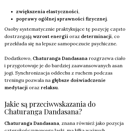
zwiększenia elastyczności
,
poprawy ogólnej sprawności fizycznej
.
Osoby systematycznie praktykujące tę pozycję często
dostrzegają
wzrost energii
oraz
determinacji
, co
przekłada się na lepsze samopoczucie psychiczne.
Dodatkowo,
Chaturanga Dandasana
rozgrzewa ciało
i przygotowuje je do bardziej zaawansowanych asan
jogi. Synchronizacja oddechu z ruchem podczas
treningu pozwala na
głębsze doświadczenie
medytacji
oraz
relaksu
.
Jakie są przeciwwskazania do
Chaturanga Dandasana?
Chaturanga Dandasana
, znana również jako pozycja
czterokończynowego laski, ma kilka ważnych