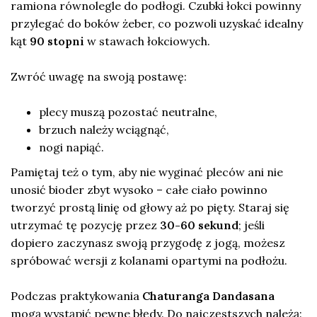
ramiona równolegle do podłogi. Czubki łokci powinny
przylegać do boków żeber, co pozwoli uzyskać idealny
kąt
90 stopni
w stawach łokciowych.
Zwróć uwagę na swoją postawę:
plecy muszą pozostać neutralne,
brzuch należy wciągnąć,
nogi napiąć.
Pamiętaj też o tym, aby nie wyginać pleców ani nie
unosić bioder zbyt wysoko – całe ciało powinno
tworzyć prostą linię od głowy aż po pięty. Staraj się
utrzymać tę pozycję przez
30-60 sekund
; jeśli
dopiero zaczynasz swoją przygodę z jogą, możesz
spróbować wersji z kolanami opartymi na podłożu.
Podczas praktykowania
Chaturanga Dandasana
mogą wystąpić pewne błędy. Do najczęstszych należą: