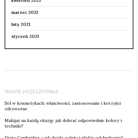
kwiecień 2021
marzec 2021
luty 2021
styczeń 2021
WARTE PRZECZYTANIA
Sól w kosmetykach: właściwości, zastosowanie i korzyści
zdrowotne
Makijaż na każdą okazję: jak dobrać odpowiednie kolory i
techniki?
Dieta Cambridge – jak działa, zalety i efekty odchudzania?